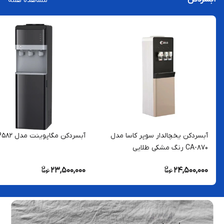
مشاهده همه
آبسردکن یخچالدار سوپر کاسا مدل
آبسردکن مگاپوینت مدل MP۵82
CA-870 رنگ مشکی طلایی
23,500,000
24,500,000