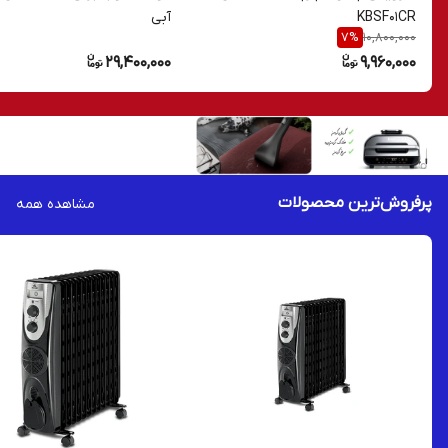
KBSF01CR
آبی
10,800,000
7
%
29,400,000
9,960,000
پرفروش‌ترین محصولات
مشاهده همه