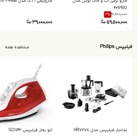
جارو برقی آب و خاک بوش مدل
جاروبرقی آ ا گ مدل VX82-1-4MB
421PRO
61,200,000
2
%
39,000,000
59,500,000
فیلیپس Philips
مشاهده همه
غذاساز فیلیپس مدل HR7778
اتو بخار فیلیپس GC1742