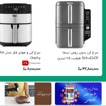
سرخ کن بدون روغن نینجا
سرخ کن و هواپز فکر 
SL400EUCP ظرفیت 9.5 لیتری
Chefry
12,000,000
8
%
11,000,000
42,800,000