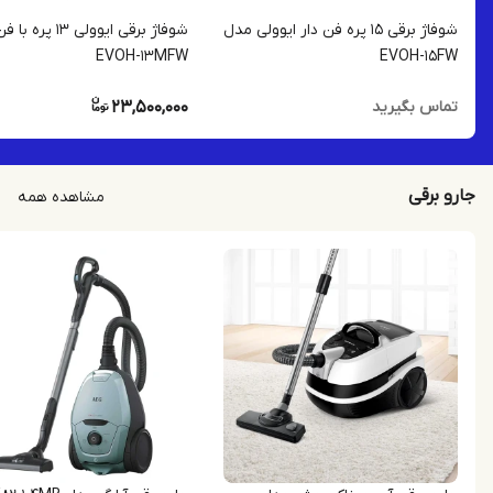
شوفاژ برقی 15 پره فن دار ایوولی مدل
شوفاژ برقی ایوولی 13 
EVOH-13MFW
EVOH-15FW
23,500,000
تماس بگیرید
جارو برقی
مشاهده همه