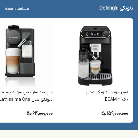
دلونگی Delonghi
مشاهده همه
اسپرسوساز دلونگی مدل
اسپرسو ساز نسپرسو لاتیسیما 
ECAM320.60
دلونگی مدل Lattissima One
EN500 رنگ مشکی
64,000,000
159,000,000