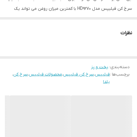
سرخ کن فیلیپس مدل HD9270 با کمترین میزان روغن می تواند یک
غذای برشته را برای ما آماده نماید.تهیه غذاهای برشته به روش های
پخت قدیم مستلزم مقدار زیادی روغن می باشد و همان طور که می
نظرات
دانید وجود روغن زیاد در غذا باعث ایجاد برخی بیماری ها در بدن انسان
می گردد و همین موضوع باعث می شود تا برخی افراد که از کلسترول بالا
رنج می برند ، همواره از خوردن غذاهای برشته محروم باشند که
دسته‌بندی
:
پخت و پز
خوشبختانه با وجود غذاساز های بدون روغن این مشکل می تواند به
برچسب‌ها :
فیلیپس
،
سرخ کن فیلیپس
،
محصولات فیلیپس
،
سرخ کن
،
ساده ترین شکل ممکن حل گردد و همان افراد نیز از خوردن غذاهای سرخ
یلدا
شده توسط سرخ کن های بدون روغن لذت ببرند. نحوه عملکرد این سرخ
کن ها به گونه ای طراحی شده است که به جای روغن زیاد جریان
پرسرعت هوای گرم داخل سرخ کن باعث برشته شدن مواد غذایی می
گردند. یکی از سرخ کن های بدون روغن موجود در بازار که خیال شما را از
داشتن یک سرخ کن همه کاره با قابلیت های بالا راحت می نماید سرخ کن
فیلیپس مدل HD9270 می باشد که در ادامه به بررسی این سرخ کن همه