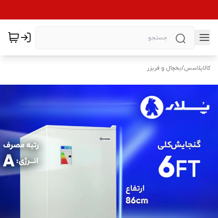
کالاپلاسس
/
یخچال و فریزر