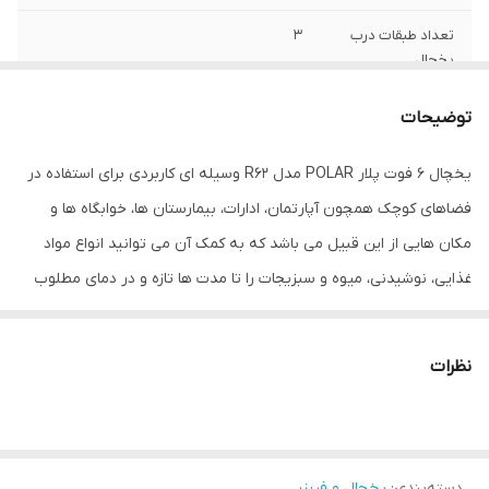
تعداد طبقات درب
3
یخچال
تعداد کشو
1
توضیحات
یخچال 6 فوت پلار POLAR مدل R62 وسیله ای کاربردی برای استفاده در
فضاهای کوچک همچون آپارتمان، ادارات، بیمارستان ها، خوابگاه ها و
مکان هایی از این قبیل می باشد که به کمک آن می توانید انواع مواد
غذایی، نوشیدنی، میوه و سبزیجات را تا مدت ها تازه و در دمای مطلوب
نگهداری کنید. بدنه فلزی بیرونی از استحکام خوبی برخوردار بوده و بدنه
داخلی نیز از جنس ABS مقاوم ساخته شده و فضای داخلی آن نیز طراحی
نظرات
خوب و کارآمدی دارد. توسط ولوم کنترلی تعبیه شده درون محفظه نیز
می توانید دمای درون یخچال را به دلخواه تنظیم نمایید. یخچال 6 فوت
R62 پلار به صورت تک درب طراحی شده و مجهز به لاستیک دور درب
دسته‌بندی
:
یخچال و فریزر
جذب بوده که مانع خروج هوای سرد محفظه داخلی شده و موجب می