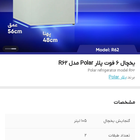
یخچال 6 فوت پلار Polar مدل R62
Polar refrigerator model R62
برند:
پلار Polar
مشخصات
گنجایش یخچال
105 لیتر
تعداد طبقات
2