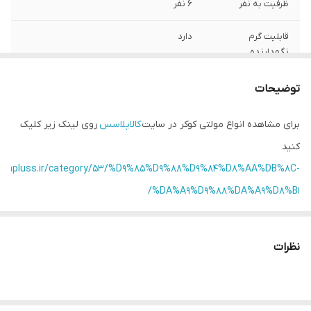
ظرفیت به نفر
6 نفر
قابلیت گرم
دارد
نگهدارنده
برنامه ها
زودپز – بخارپز – آرام پز / ماست ساز – تفت
توضیحات
دادن – سرخ کردن با روغن کم یا بدون روغن
(Air Crisp) – پختن / رُست کردن – کباب کردن
برای مشاهده انواع مولتی کوکر در سایت
کالاپلاسس
روی لینک زیر کلیک
– خشک کردن میوه و سبزیجات
کنید
رنگ
استیل مشکی
/kalapluss.ir/category/53/%D9%85%D9%88%D9%84%D8%AA%DB%8C-
%DA%A9%D9%88%DA%A9%D8%B1/
ظرفیت کاسه
7.5 لیتر
طبقات بخارپز
2 طبقه
نظرات