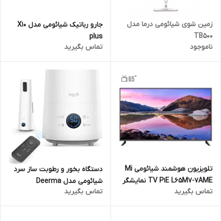
زمین شوی شیائومی درما مدل
جارو رباتیک شیائومی مدل X10
TB500
plus
ناموجود
تماس بگیرید
تلویزیون هوشمند شیائومی Mi
دستگاه بخور و رطوبت ساز سرد
TV P1E L65M7-7AME نمایشگر
شیائومی مدل Deerma
تماس بگیرید
تماس بگیرید
65 اینچ
Humidifier 4L PH-DEM-LD220