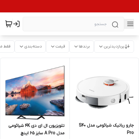
پربازدیدترین
برندها
قیمت
دسته‌بندی
فقط م
جارو رباتیک شیائومی مدل S40
تلویزیون ال ای دی 4K شیائومی
Pro
مدل A Pro سایز 65 اینچ