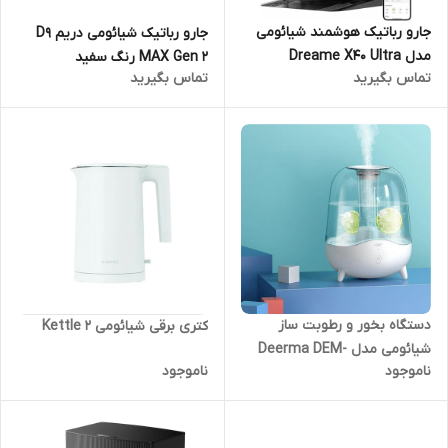
جارو رباتیک هوشمند شیائومی
جارو رباتیک شیائومی دریم D9
مدل Dreame X40 Ultra
MAX Gen 2 رنگ سفید
تماس بگیرید
تماس بگیرید
دستگاه بخور و رطوبت ساز
کتری برقی شیائومی Kettle 2
شیائومی مدل Deerma DEM-
ناموجود
ناموجود
F325