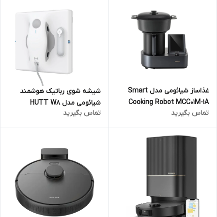
غذاساز شیائومی مدل Smart
شیشه شوی رباتیک هوشمند
Cooking Robot MCC01M-1A
شیائومی مدل HUTT W8
تماس بگیرید
تماس بگیرید