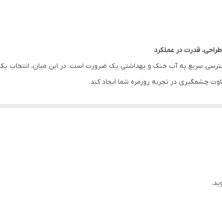
دارد
دارد
دسترسی سریع به آب خنک و بهداشتی یک ضرورت است. در این میان، انتخاب ی
اوت چشمگیری در تجربه روزمره شما ایجاد کند.
 براق، نه‌تنها فضای آشپزخانه یا اداره شما را شیک‌تر می‌کند، بلکه با داشتن
ل کودک برای آب داغ، استفاده از دستگاه کاملاً ایمن بوده و نگرانی‌های خانواده
خته می‌شود. این مدل خاص نیز از متریال باکیفیت ساخته شده و به لطف موتور
باشد، SDM-WD3438BG انتخابی مطمئن است.
تیل ضدزنگ
،
نشانگر وضعیت مخزن آب
و
طراحی ایستاده و کم‌جا
اشاره کرد؛ ویژ
ید.