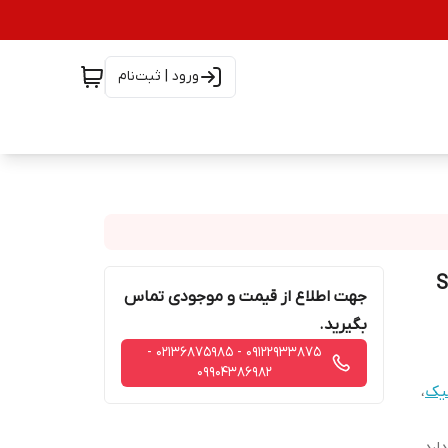
ورود | ثبت‌نام
جهت اطلاع از قیمت و موجودی تماس
بگیرید.
09122933875 - 02136875985 -
09904386982
یک
،