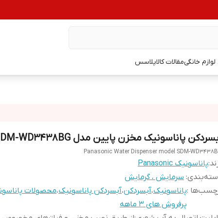
وازم خانگی
مقالات کالاپلاسس
سردکن پاناسونیک مخزن پایین مدل SDM-WD3438BG
Panasonic Water Dispenser model SDM-WD3438
ند:
پاناسونیک Panasonic
ته‌بندی
:
سرمایش ، گرمایش
چسب‌ها :
پاناسونیک
،
آبسردکن
،
آبسردکن پاناسونیک
،
محصولات پاناسون
پرفروش های 3 ماهه