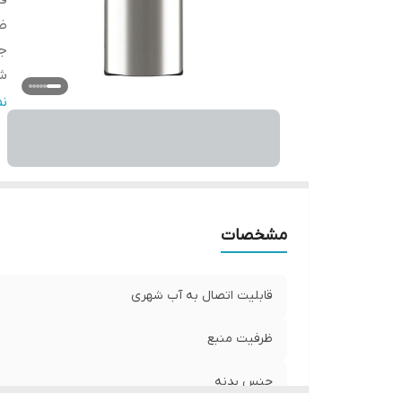
قا
ظر
ج
شی
ق
ن
مشخصات
قابلیت اتصال به آب شهری
ظرفیت منبع
جنس بدنه