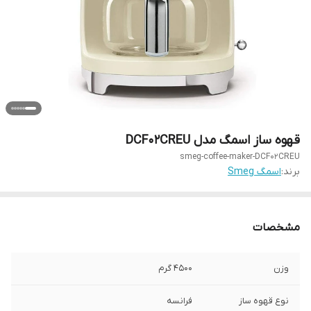
قهوه ساز اسمگ مدل DCF02CREU
smeg-coffee-maker-DCF02CREU
برند:
اسمگ Smeg
مشخصات
وزن
4500 گرم
نوع قهوه ساز
فرانسه