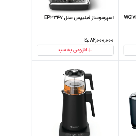
رفه ای کایلوت مدل WG17H-
اسپرسوساز فیلیپس مدل EP3347
82,000,000
افزودن به سبد