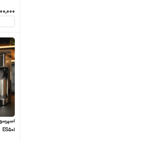
00,000
اسپرسو 
ES501