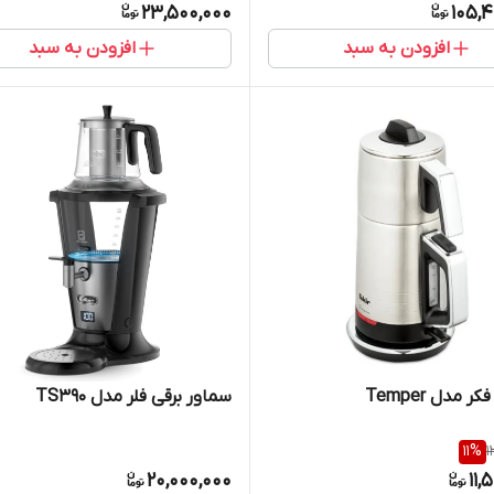
23,500,000
105,
افزودن به سبد
افزودن به سبد
 مدل Temper
سماور برقی فلر مدل TS390
11
%
1
20,000,000
11,