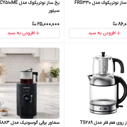
ز نوتریکوک مدل FRS330
سیلور
25,000,000
86,0
افزودن به سبد
افزودن به سبد
روی هم فلر مدل TS289
سماور برقی گوسونی