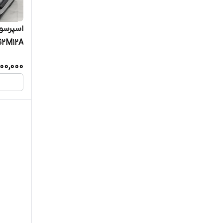
روپل Ruppell
2M12A
زانتی Zaneti
00,000
سنکور Sencor
سیج Sage
شیائومی Xiaomi
فکر Fakir
فلر Feller
فیلیپس Philips
کاراجا Karaca