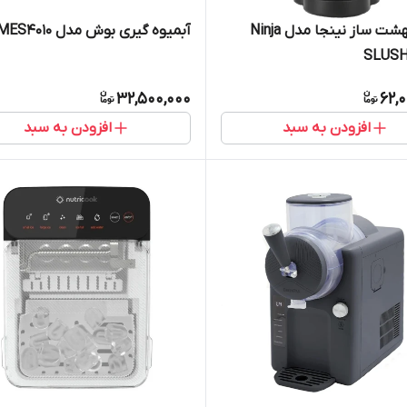
یخ در بهشت ساز نینجا مدل Ninja
آبمیوه گیری بوش مدل MES4010
SLUSHi
32,500,000
62,
افزودن به سبد
افزودن به سبد