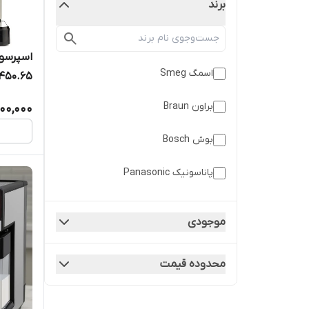
برند
اسمگ Smeg
450.65
براون Braun
000,000
بوش Bosch
پاناسونیک Panasonic
تفال Tefal
موجودی
دسینی Dessini
محدوده قیمت
دلونگی Delonghi
رادوکو Radoco