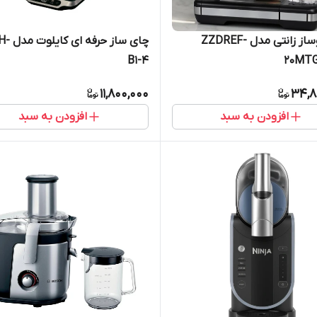
اسپرسوساز زانتی مدل ZZDREF-
چای ساز ح
B1-4
20MTG
11,800,000
34,8
افزودن به سبد
افزودن به سبد