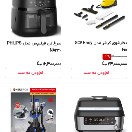
بخارشوی کرشر مدل SC2 Easy
سرخ کن فیلیپس مدل PHILIPS
Fix
NA230
31,000,000
22
%
16,300,000
24,000,000
افزودن به سبد
افزودن به سبد