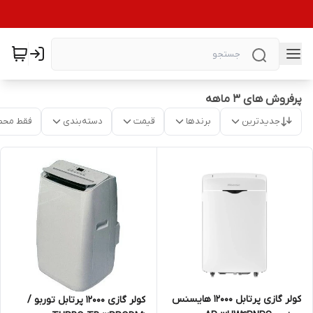
پرفروش های 3 ماهه
جدیدترین
برندها
قیمت
دسته‌بندی
فقط محص
کولر گازی پرتابل 12000 هایسنس
کولر گازی ۱۲۰۰۰ پرتابل توربو /