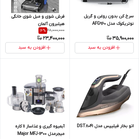
سرخ کن بدون روغن و گریل
فرش شوی و مبل شوی خانگی
نوتریکوک مدل AFG960
هیلبرون آلمان
28,000,000
16
%
23,400,000
35,900,000
افزودن به سبد
افزودن به سبد
اتو بخار فیلیپس مدل DST8041
آبمیوه گیری و غذاساز 11 کاره
میجرمدل Major MFJ-1300