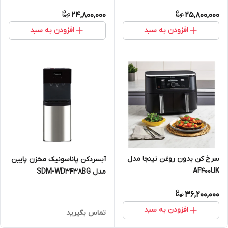
24,800,000
25,800,000
افزودن به سبد
افزودن به سبد
سرخ کن بدون روغن نینجا مدل
آبسردکن پاناسونیک مخزن پایین
AF400UK
مدل SDM-WD3438BG
36,200,000
افزودن به سبد
تماس بگیرید