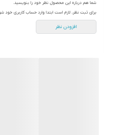
شما هم درباره این محصول نظر خود را بنویسید.
برای دیدن انواع محصولات مربوط به سرمایش و گرمای
امکان اتصال به آبشهری
برای ثبت نظر، لازم است ابتدا وارد حساب کاربری خود شو
B4-%DA%AF%D8%B1%D9%85%D8%A7%DB%8C%D8%B4/
افزودن نظر