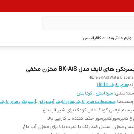
وازم خانگی
مقالات کالاپلاسس
سردکن های لایف مدل BK-A1S مخزن مخفی
HٌiLife BK-A1S Water Dispens
ند:
های لایف Hilife
ته‌بندی
:
سرمایش ، گرمایش
چسب‌ها :
محصولات های لایف
،
های لایف
،
آبسردکن
،
آبسردکن های لایف
یستم ایمنی کودک
:
قفل کودک برای شیر آب داغ
ع کمپرسور
:
کمپرسور خنک کننده با کارایی بالا
نس مخزن
:
استیل ضد زنگ با قدرت بالا برای مخزن آب داغ