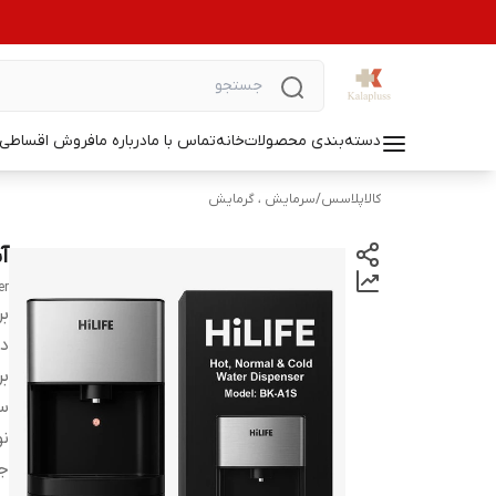
دسته‌بندی محصولات
خانه
تماس با ما
درباره ما
فروش اقساطی ل
کالاپلاسس
/
سرمایش ، گرمایش
آب
er
بر
دس
بر
س
نو
ج