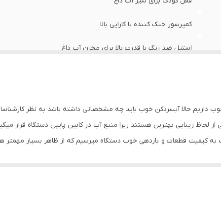
قفل کودک برای شیر آب داغ
کمپرسور خنک کننده با کارایی بالا
استیل ضد زنگ با قدرت بالا برای مخزن آب داغ
دارای ال ای دی برای مواقع تاریک
1120*396*358
خوب داریم حالا آبسردکن خوب باید چه مشخصاتی داشته باشد به نظر کارشناسان
220-240 ولت
 از لحاظ زیبایی بهترین هستند زیرا منبع آب در کابین پایین دستگاه قرار میگ
به کیفیت قطعات و بازدهی خوب دستگاه میرسیم که از ظاهر بسیار مهمتر هست
مشکی
سط چه شرکتی تولید شده است باید به استحضار برسانم که آبسردکن های لایف
کابین پایین (منبع مخفی)
بالا تولید شده است و این کالا با نمونه ی هیتاچی آن هیچ تفاوتی نداشته
ا میباشد از لحاظ آب خروجی میتوان گفت کیفیت و دمای آب بسیار مطبوعی را به 
دارد
میباشد و دارای محافظ صفحه ی کنترل و درب و 
14.5 کیلوگرم
مئن هستیم زیرا از کالای فوق بسیار مطمئن هستیم .