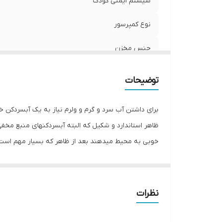
سیستم ایمنی کودک
نوع کمپرسور
جنس مخزن
سایر امکانات
توضیحات
سایز (میلیمتر)
برای داشتن آب سرد و گرم و ولرم نیاز به یک آبسردکن 
ولتاژ
ظاهر استاندارد و شکیل که البته آبسردکنهای منبع مخفی
خوبی به محیط میدهند بعد از ظاهر که بسیار مهم است 
رنگ
خوبی هست یا خیر نیاز داریم که بدونیم کالا کجا و تو
محل قراردادن منبع آب
توسط شرکت تولید کننده هیتاچی در چین با همون کیفیت 
کن از دیسپنسر جدید بهره برده و بسیار با کیفیت و زیب
امکان استفاده از فیلتر آب
نظرات
وزن
کالا را به شما پیشنهاد میکنیم و از رضایتمندی شما مط