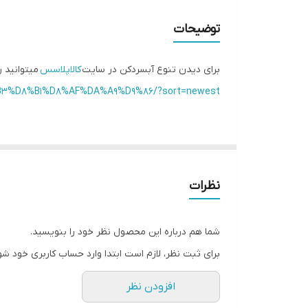
رنگ
توضیحات
قفل کودک
برای دیدن تنوع آبسردکن در سایت
کالاپلاسس
میتوانید 
طراحی آبریز
D8%B3%D8%B1%D8%AF%DA%A9%D9%86/?sort=newest
نظرات
شما هم درباره این محصول نظر خود را بنویسید.
برای ثبت نظر، لازم است ابتدا وارد حساب کاربری خود شو
افزودن نظر