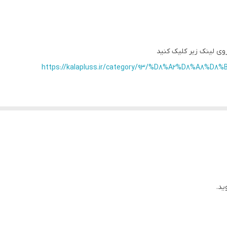
مشکی ، سفید
دارد
روی لینک زیر کلیک کنید
پدالی
https://kalapluss.ir/category/93/%D8%A2%D8%A8%
ید.