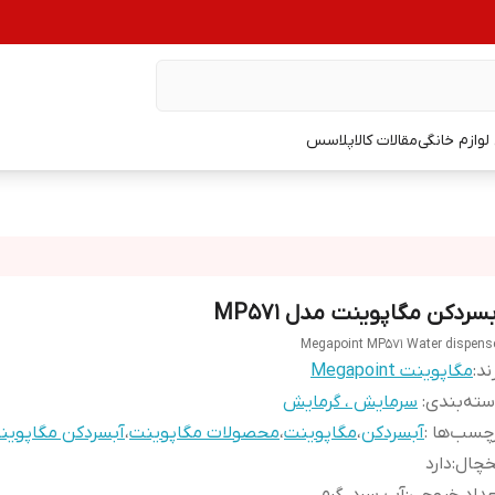
وازم خانگی
مقالات کالاپلاسس
سردکن مگاپوینت مدل MP۵۷۱
Megapoint MP۵۷۱ Water dispens
ند:
مگاپوینت Megapoint
ته‌بندی
:
سرمایش ، گرمایش
چسب‌ها :
آبسردکن
،
مگاپوینت
،
محصولات مگاپوینت
،
آبسردکن مگاپوین
خچال
:
دارد