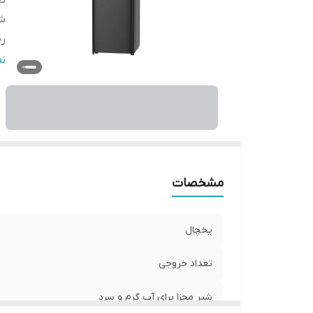
تع
شی
ر
ق
ن
طر
مشخصات
یخچال
تعداد خروجی
شیر مجزا برای آب گرم و سرد