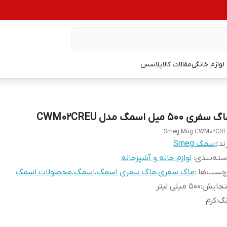
وازم خانگی
مقالات کالاپلاسس
 سفری 500 میل اسمگ مدل CWM02CREU
Smeg Mug CWM02CR
ند:
اسمگ Smeg
ته‌بندی
:
لوازم خانه و آشپزخانه
چسب‌ها :
ماگ سفری
،
ماگ سفری اسمگ
،
اسمگ
،
محصولات اسمگ
نجایش
:
500 میلی لیتر
نگ
:
کرم