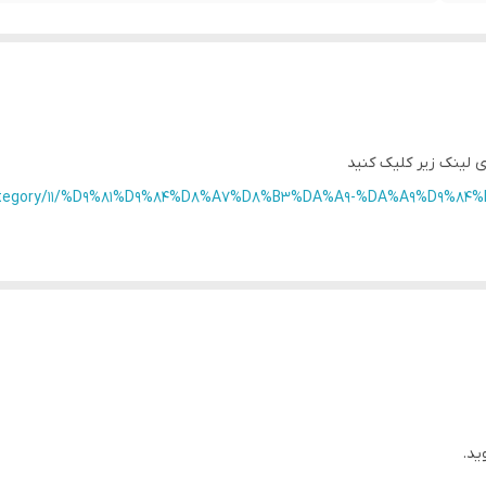
ی لینک زیر کلیک کنید
ir/category/11/%D9%81%D9%84%D8%A7%D8%B3%DA%A9-%DA%A9%D9%
ید.