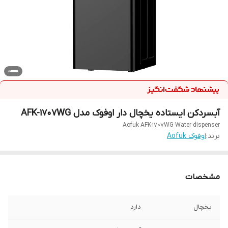
آبسردکن ایستاده یخچال دار اوفوک مدل AFK-1707WG
Aofuk AFK-1707WG Water dispenser
برند:
اوفوک Aofuk
مشخصات
یخچال
دارد