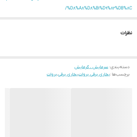
%D8%A8%D8%B1%D9%82%DB%8C/
نظرات
دسته‌بندی
:
سرمایش ، گرمایش
برچسب‌ها :
بخاری برقی بروات
،
بخاری برقی
،
بروات