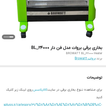
بخاری برقی بروات مدل فن دار BL_24000
BROWATT BL_32000 Heater
برند:
بروات Browatt
توضیحات
برای مشاهده تنوع بخاری برقی در سایت
کالاپلاسس
روی لینک زیر کلیک
کنید
/kalapluss.ir/category/31/%D8%A8%D8%AE%D8%A7%D8%B1%DB%8C-