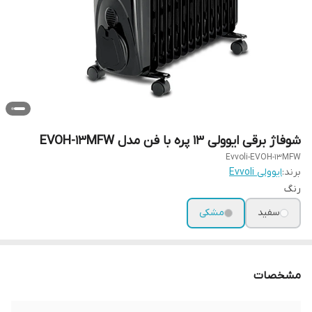
شوفاژ برقی ایوولی 13 پره با فن مدل EVOH-13MFW
Evvoli-EVOH-13MFW
برند:
ایوولی Evvoli
رنگ
سفید
مشکی
مشخصات