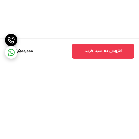
برخلاف بخاری های فن دار، رادیاتورهای روغنی به دلیل
نداشتن فن، بی صدا کار می کنند. این باعث می شود
که آنها برای استفاده در اتاق خواب یا دفاتر که در آن
سکوت مهم است، ایده آل باشد
.
ویژگی های ایمنی
افزودن به سبد خرید
23,500,000
:
دارای ویژگی‌های ایمنی مهمی
Evvoli EVOH-13MFW
مانند محافظت در برابر گرمای بیش از حد است که در
صورت گرم شدن بیش از حد بخاری را خاموش می‌کند
ومجهزبه یک سوئیچ برای ایمنی بیشترمی باشد
.
قابلیت حمل
:
برگشت به بالا
این بخاری‌ها اغلب دارای چرخ‌ و دسته هستند که