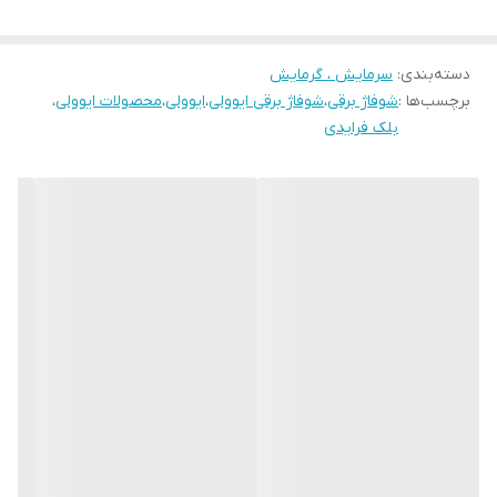
مدت طولانی تر تبدیل می کند
.
دسته‌بندی
:
سرمایش ، گرمایش
برچسب‌ها :
شوفاژ برقی
،
شوفاژ برقی ایوولی
،
ایوولی
،
محصولات ایوولی
،
بلک فرایدی