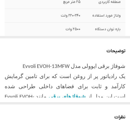
منطقه کاربردی
25 متر مربع
ولتاژ مورد استفاده
220-240 ولت
بازه توان دستگاه
2500 وات
ابعاد محصول
720x202x722 میلی متر
توضیحات
فرکانس
50 هرتز
شوفاژ برقی
ایوولی مدل Evvoli EVOH-13MFW
یک رادیاتور پر از روغن است که برای تامین گرمایش
کارآمد و ثابت برای فضاهای داخلی طراحی شده
است.این مدل از
شوفاژهای برقی
مانند
Evvoli EVOH-
به دلیل توانایی آنها در حفظ گرما حتی پس از
13MFW
خاموش شدن دستگاه محبوب هستند و آنها را به
نظرات
انتخابی کم مصرف برای حفظ گرما در یک اتاق در