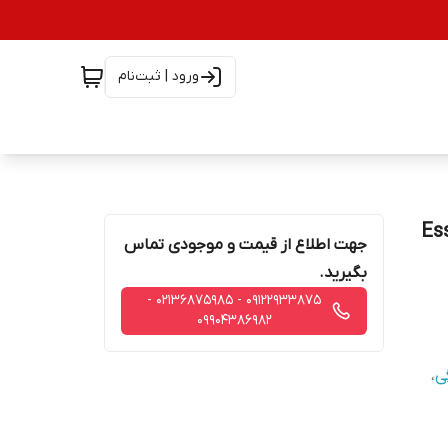
ورود | ثبت‌نام
Essenza Min
جهت اطلاع از قیمت و موجودی تماس
بگیرید.
09122933875 - 02136875985 -
09904386982
ی
،