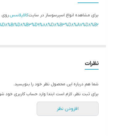
توان
برای مشاهده انواع اسپرسوساز در سایت
کالاپلاسس
روی ل
سیستم خاموش شدن خودکار
9%BE%D8%B1%D8%B3%D9%88%D8%B3%D8%A7%D8%B2/
قابلیت استفاده از
اقلام همراه محصول
نظرات
تعداد عملکرد
شما هم درباره این محصول نظر خود را بنویسید.
برای ثبت نظر، لازم است ابتدا وارد حساب کاربری خود شو
افزودن نظر