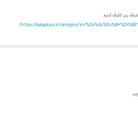
1150 وات
ینک زیر کلیک کنید
دارد
https://kalapluss.ir/category/76/%D8%A7%D8%B3%D
کپسول
دارای 7 کپسول تست با عطرهای مختلف
دارای 2 دکمه قابل برنامه‌ریزی برای سرو اسپرسو و لانگو
ید.