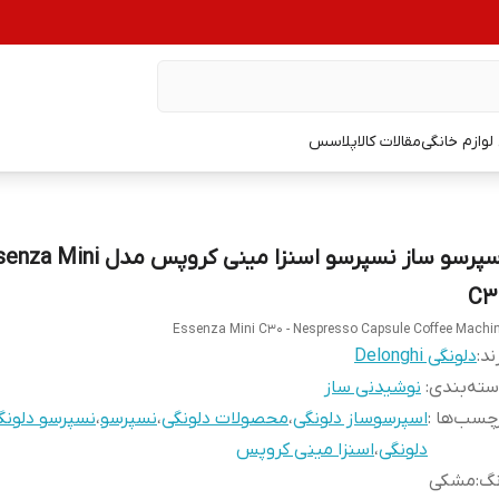
وازم خانگی
مقالات کالاپلاسس
اسپرسو ساز نسپرسو اسنزا مینی کروپس مدل i
C3
Essenza Mini C30 - Nespresso Capsule Coffee Machi
ند:
دلونگی Delonghi
ته‌بندی
:
نوشیدنی ساز
چسب‌ها :
اسپرسوساز دلونگی
،
محصولات دلونگی
،
نسپرسو
،
نسپرسو دلونگ
دلونگی
،
اسنزا مینی کروپس
نگ
:
مشکی