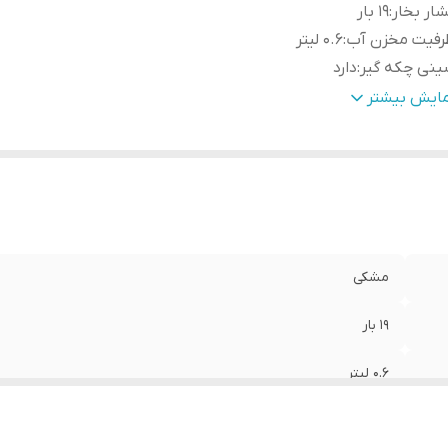
ار بخار
:
19 بار
رفیت مخزن آب
:
0.6 لیتر
ینی چکه گیر
:
دارد
ان
:
1150 وات
مایش بیشتر
یستم خاموش شدن خودکار
:
دارد
بلیت استفاده از
:
کپسول
لام همراه محصول
:
دارای 7 کپسول تست با عطرهای مختلف
داد عملکرد
:
دارای 2 دکمه قابل برنامه‌ریزی برای سرو اسپرسو و لانگو
مشکی
19 بار
0.6 لیتر
دارد