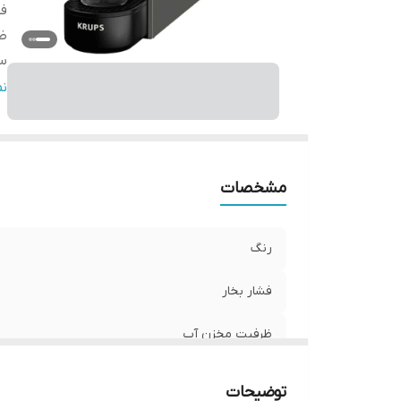
فش
ظ
س
تو
ن
س
قا
اق
تع
مشخصات
رنگ
فشار بخار
ظرفیت مخزن آب
سینی چکه گیر
توضیحات