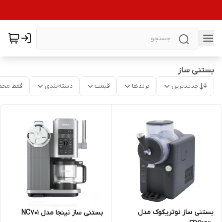
بستنی ساز
جدیدترین
برندها
قیمت
دسته‌بندی
فقط محص
بستنی ساز نوتریکوک مدل
بستنی ساز نینجا مدل NC701