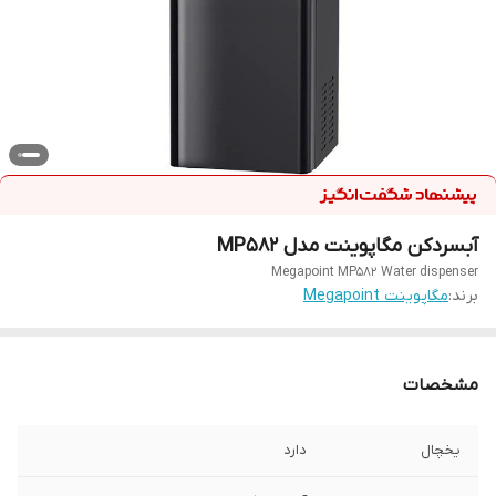
آبسردکن مگاپوینت مدل MP۵82
Megapoint MP۵82 Water dispenser
برند:
مگاپوینت Megapoint
مشخصات
یخچال
دارد