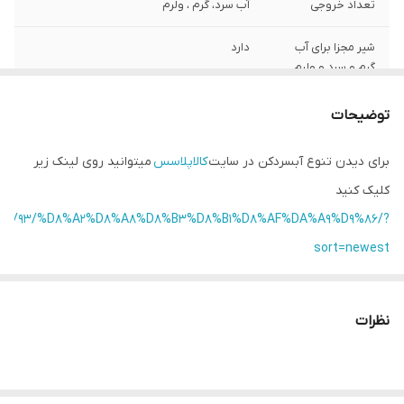
تعداد خروجی
آب سرد، گرم ، ولرم
شیر مجزا برای آب
دارد
گرم و سرد و ولرم
رنگ
مشکی ، سفید
توضیحات
قفل کودک
دارد
برای دیدن تنوع آبسردکن در سایت
کالاپلاسس
میتوانید روی لینک زیر
کلیک کنید
طراحی آبریز
پدالی
category/93/%D8%A2%D8%A8%D8%B3%D8%B1%D8%AF%DA%A9%D9%86/?
sort=newest
نظرات