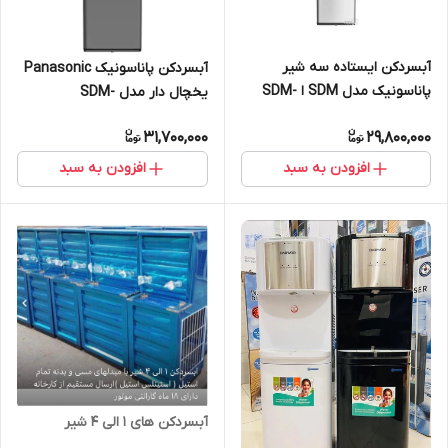
آبسردکن ایستاده سه شیر
آبسردکن پاناسونیک Panasonic
پاناسونیک مدل SDM ا SDM-
یخچال دار مدل SDM-
WD3128 TF
WD3320TG
31,700,000
29,800,000
افزودن به سبد
افزودن به سبد
آبسردکن های 1 الی 4 شیر