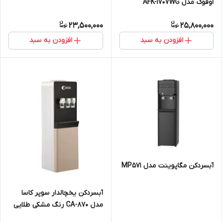
اوفوک مدل AFK-1707WG
23,500,000
25,800,000
افزودن به سبد
افزودن به سبد
آبسردکن مگاپوینت مدل MP۵۷۱
آبسردکن یخچالدار سوپر کاسا
مدل CA-870 رنگ مشکی طلایی