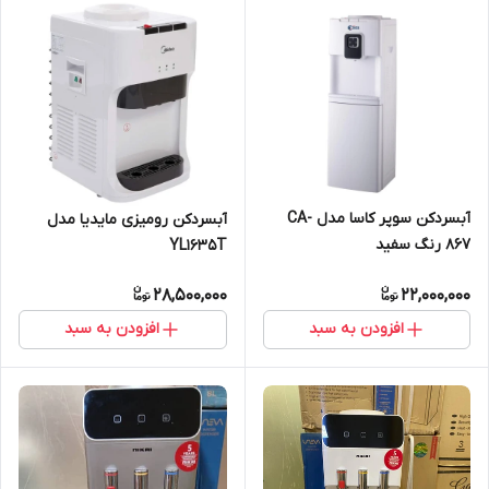
آبسردکن سوپر کاسا مدل CA-
آبسردکن رومیزی مایدیا مدل
867 رنگ سفید
YL1635T
28,500,000
22,000,000
افزودن به سبد
افزودن به سبد