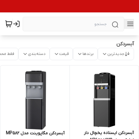
آبسردکن
جدیدترین
برندها
قیمت
دسته‌بندی
فقط محص
آبسردکن ایستاده یخچال دار
آبسردکن مگاپوینت مدل MP۵82