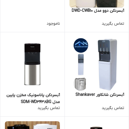
آبسردکن دوو مدل DWD-CWB10
تماس بگیرید
ناموجود
آبسردکن شانکاور Shankaver
آبسردکن پاناسونیک مخزن پایین
مدل SDM-WD3438BG
تماس بگیرید
تماس بگیرید