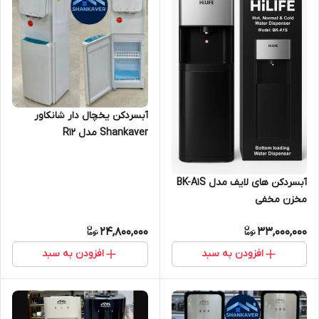
آبسردکن یخچال دار شانکاور
Shankaver مدل R12
آبسردکن های لایف مدل BK-A1S
مخزن مخفی
24,800,000
33,000,000
افزودن به سبد
افزودن به سبد