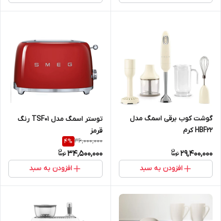
گوشت کوب برقی اسمگ مدل
توستر اسمگ مدل TSF01 رنگ
HBF22 کرم
قرمز
36,000,000
4
%
34,500,000
29,400,000
افزودن به سبد
افزودن به سبد