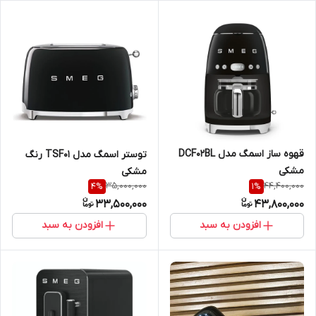
قهوه ساز اسمگ مدل DCF02BL
توستر اسمگ مدل TSF01 رنگ
مشکی
مشکی
35,000,000
44,400,000
4
%
1
%
33,500,000
43,800,000
افزودن به سبد
افزودن به سبد