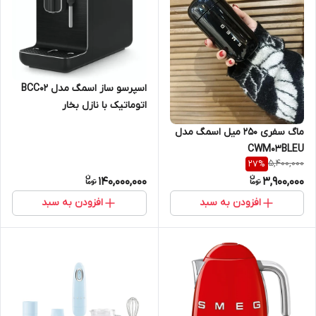
اسپرسو ساز اسمگ مدل BCC02
اتوماتیک با نازل بخار
ماگ سفری 250 میل اسمگ مدل
CWM03BLEU
5,400,000
27
%
140,000,000
3,900,000
افزودن به سبد
افزودن به سبد