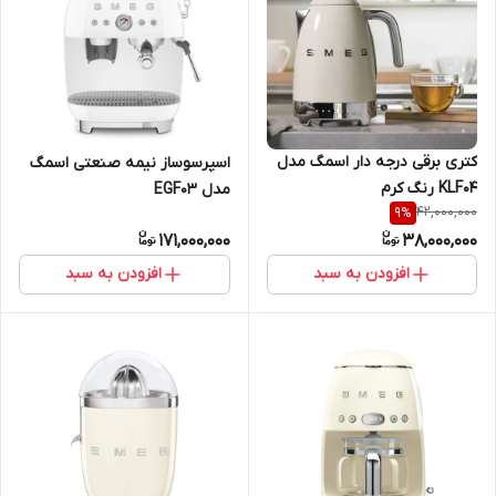
کتری برقی درجه دار اسمگ مدل
اسپرسوساز نیمه صنعتی اسمگ
KLF04 رنگ کرم
مدل EGF03
42,000,000
9
%
171,000,000
38,000,000
افزودن به سبد
افزودن به سبد