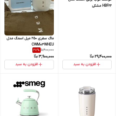
HBF22 مشکی
ماگ سفری 250 میل اسمگ مدل
CWM03WHEU
5,400,000
27
%
3,900,000
29,400,000
افزودن به سبد
افزودن به سبد