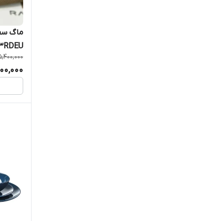
3RDEU
5,400,000
900,000