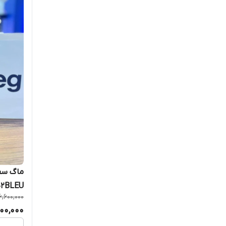
2BLEU
6,600,000
900,000