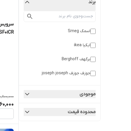
برند
اسمگ Smeg
SF01CR
ایکیا ikea
برگهف Berghoff
جوزف جوزف joseph joseph
کرکماز Korkmaz
موجودی
0,800,000
لایف اسمایل lifesmile
960,000
محدوده قیمت
نینجا Ninja
وی ام اف WMF