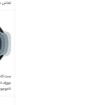
تماس ب
جوزف 40101 Editions
ناموجود