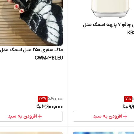
سرویس چاقو 7 پارچه اسمگ مدل
KB
ماگ سفری 250 میل اسمگ مدل
CWM03BLEU
27
%
5,400,000
7
%
1
3,900,000
9,
افزودن به سبد
افزودن به سبد