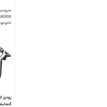
ARGRIK
ناموجود
گنجایش 5 لی