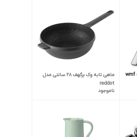
سرویس قاشق و چنگال 89 پارچه wmf
ماهی تابه وک برگهف 28 سانتی مدل
reddot
ناموجود