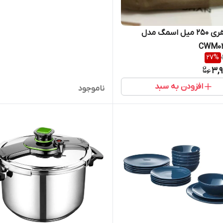
ماگ سفری 250 میل اسمگ مدل
CWM0
27
%
3,
افزودن به سبد
ناموجود