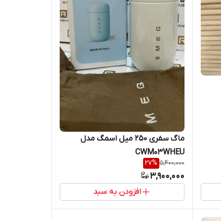
ماگ سفری 250 میل اسمگ مدل
CWM03WHEU
27
%
5,400,000
3,900,000
افزودن به سبد