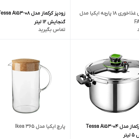
سرویس غذاخوری 18 پارچه ایکیا مدل
زودپز کرکماز مدل ssa A153-08
F
گنجایش 12 لیتر
تماس بگیرید
زودپز کرکماز مدل Tessa A153-04
پارچ ایکیا مدل Ikea 365
تر