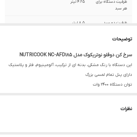
ظرفیت دستگاه برای
4.25 لیتر
هر سبد
ظرفیت دو سبد
8.5 لیتر
تعداد برنامه پخت
12 برنامه
توضیحات
برنامه ها
۶ عملکرد اصلی (سرخ کردن- رست کردن- کباب
سرخ کن دوقلو نوتریکوک مدل NUTRICOOK NC-AFD185
کردن- پختن- خشک کردن- گرم کردن مجدد)- ۶
این دستگاه با رنگ مشکی، بدنه ای از ترکیب، آلومینیوم، فلز و پلاستیک
برنامه خودکار (سیب زمینی سرخ شده- مرغ-
برگر- استیک- ماهی- سمبوسه)
دارای پنل تمام لمسی بزرگ
توان دستگاه 2400 وات
قابلیت تنظیم دما
دارد
دارای 6 برنامه اصلی پخت و 6 برنامه پیش فرض
برنامه های اصلی شامل :
نظرات
Air fry هواپز
Roast کباب کردن
Bake پخت کیک و شیرینی