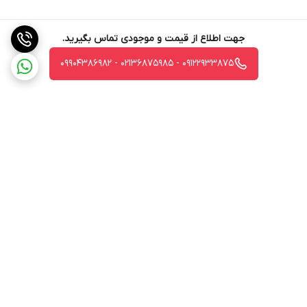
جهت اطلاع از قیمت و موجودی تماس بگیرید.
09122933875 - 02136875985 - 09904386982
برگشت به بالا