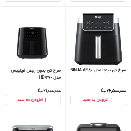
سرخ کن نینجا مدل NINJA AF180
سرخ کن بدون روغن فیلیپس
مدل HD9270
21,000,000
26,500,000
افزودن به سبد
افزودن به سبد