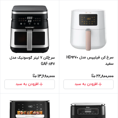
سرخ کن فیلیپس مدل HD9270
سرخ‌کن 7 لیتر گوسونیک مدل
سفید
GAF-847
13,680,000
22,800,000
افزودن به سبد
افزودن به سبد