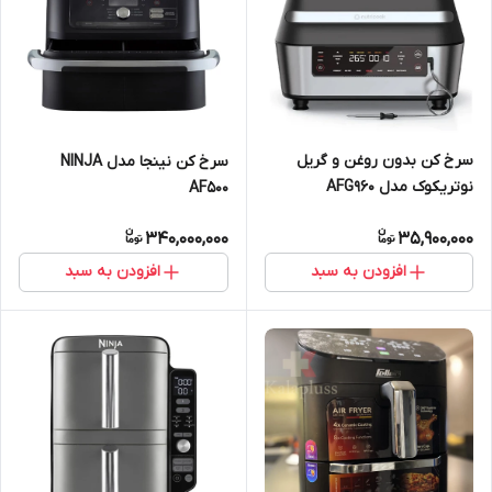
سرخ کن بدون روغن و گریل
سرخ کن نینجا مدل NINJA
نوتریکوک مدل AFG960
AF500
340,000,000
35,900,000
افزودن به سبد
افزودن به سبد