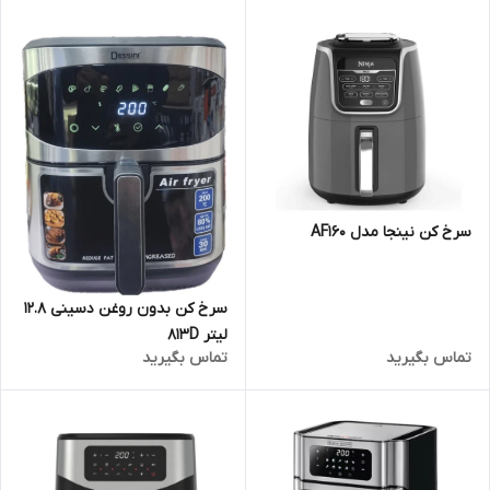
سرخ کن نینجا مدل AF160
سرخ کن بدون روغن دسینی 12.8
لیتر 813D
تماس بگیرید
تماس بگیرید