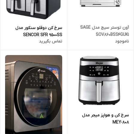
آون توستر سیج مدل SAGE
سرخ کن دوقلو سنکور مدل
SOV860BSS4GUK1
SENCOR SFR 9500SS
ناموجود
تماس بگیرید
سرخ کن و هواپز میجر مدل
MEY-808