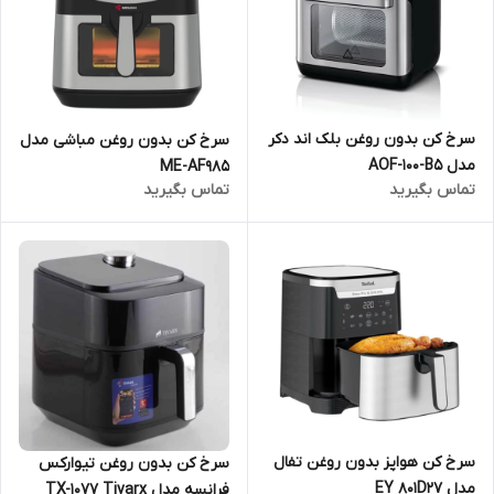
سرخ کن بدون روغن بلک اند دکر
سرخ کن بدون روغن مباشی مدل
مدل AOF-100-B5
ME-AF985
تماس بگیرید
تماس بگیرید
سرخ کن هواپز بدون روغن تفال
سرخ کن بدون روغن تیوارکس
مدل EY 801D27
فرانسه مدل TX-1077 Tivarx