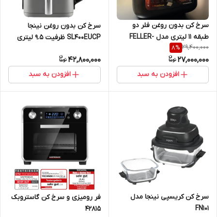
سرخ کن بدون روغن فلر دو
سرخ کن بدون روغن نینجا
طبقه 11 لیتری مدل FELLER-
SL400EUCP ظرفیت 9.5 لیتری
29,400,000
8
%
AFR1100
42,800,000
27,000,000
افزودن به سبد
افزودن به سبد
سرخ کن کریسپی نینجا مدل
فر رومیزی و سرخ کن گاستروبک
FN101
42815