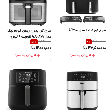
سرخ کن نینجا مدل AF300
سرخ‌ کن بدون روغن گوسونیک
مدل GAF879 ظرفیت 9 لیتری
15,696,000
37,200,000
18
%
9
%
12,800,000
33,500,000
افزودن به سبد
افزودن به سبد