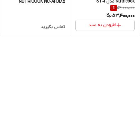
Nutricook مدل ‎ST01
NUTRICOOK NC-AFD185
54,000,000
1
%
53,400,000
افزودن به سبد
تماس بگیرید