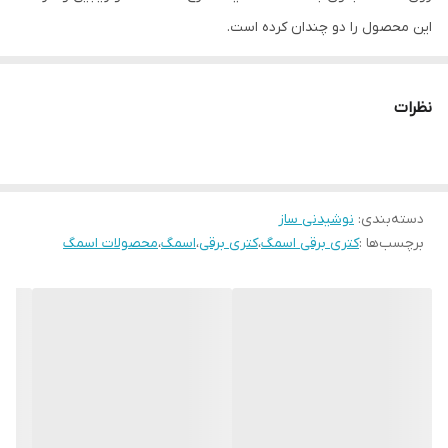
این محصول را دو چندان کرده است.
کتری برقی ساده اسمگ مدل KLF03CRUS دارای توان مصرفی 1400 وات
بوده که قدرت بالایی در به جوش آوردن آب دارد. این محصول با کیفیت
نظرات
و زیبا دارای نشانگر سطح آب می باشد که به صورت شیک و منحصر به
فرد طراحی شده است. ظرفیت این کتری برقی برابر با 1.6 تا 2 لیتر است؛ که
ظرفیتی بسیار استاندارد می باشد و برای یک خانواده متوسط به بالا
دسته‌بندی
:
نوشیدنی ساز
مناسب است، با توجه به توان بالای کتری برقی اسمگ، میزان آبی که در
برچسب‌ها :
کتری برقی اسمگ
،
کتری برقی
،
اسمگ
،
محصولات اسمگ
داخل آن ریخته می شود در کم ترین مدت زمان به جوش می آید.
کتری برقی اسمگ دارای سیستم محافظت در برابر بخار بالا و بیش از حد
است، به طوری که برای ایمنی بالا تر، سیستم حفاظت در مقابل حرارت
زیاد از حد مجاز برای این دستگاه طراحی شده است. یکی دیگر از مزیت
های کتری برقی اسمگ وجود درب قابل قفل است که از پرتاب شده
قطرات آب جوش به بیرون جلوگیری می کند.
کتری برقی ساده مدل KLF03CRUS دارای پایه گردان 360 درجه بوده؛ که