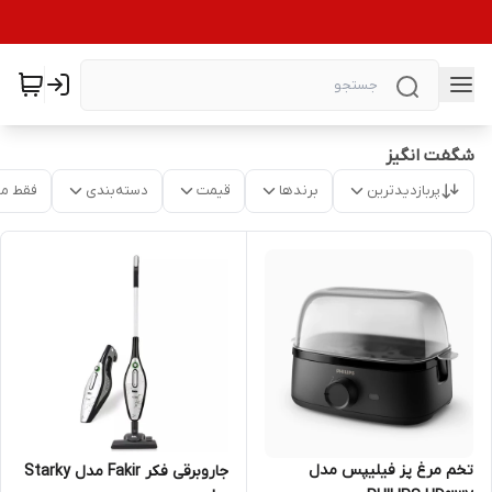
شگفت انگیز
پربازدیدترین
برندها
قیمت
دسته‌بندی
فقط م
تخم مرغ پز فیلیپس مدل
جاروبرقی فکر Fakir مدل Starky