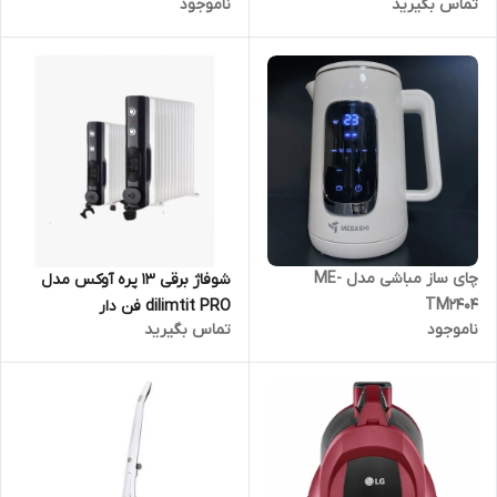
تماس بگیرید
ناموجود
چای ساز مباشی مدل ME-
شوفاژ برقی 13 پره آوکس مدل
TM2404
dilimtit PRO فن دار
ناموجود
تماس بگیرید