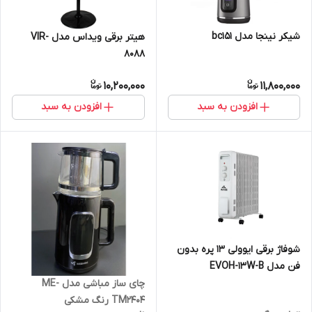
شیکر نینجا مدل bc151
هیتر برقی ویداس مدل VIR-
8088
10,200,000
11,800,000
افزودن به سبد
افزودن به سبد
شوفاژ برقی ایوولی 13 پره بدون
فن مدل EVOH-13W-B
چای ساز مباشی مدل ME-
TM2404 رنگ مشکی