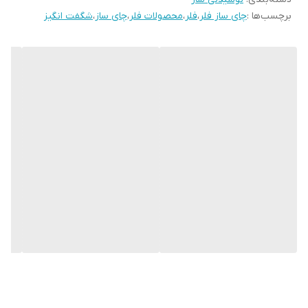
برچسب‌ها :
چای ساز فلر
،
فلر
،
محصولات فلر
،
چای ساز
،
شگفت انگیز