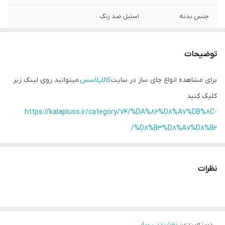
جنس بدنه
استیل ضد زنگ
جنس قوری
شیشه پیرکس
توضیحات
سیستم قطع خودکار
دارد
برای مشاهده انواع چای ساز در سایت
کالاپلاسس
میتوانید روی لینک زیر
چراغ نشانگر
دارد
کلیک کنید
توان مصرفی
1850 وات
https://kalapluss.ir/category/74/%DA%86%D8%A7%DB%8C-
%D8%B3%D8%A7%D8%B2/
نظرات
دسته‌بندی
:
نوشیدنی ساز