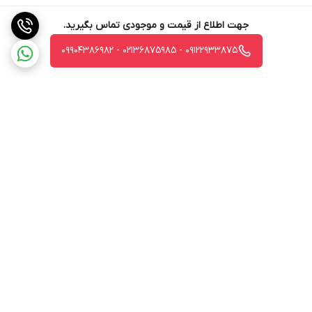
جهت اطلاع از قیمت و موجودی تماس بگیرید.
09122933875 - 02136875985 - 09904386982
برگشت به بالا
ارسال ویژه
جواز