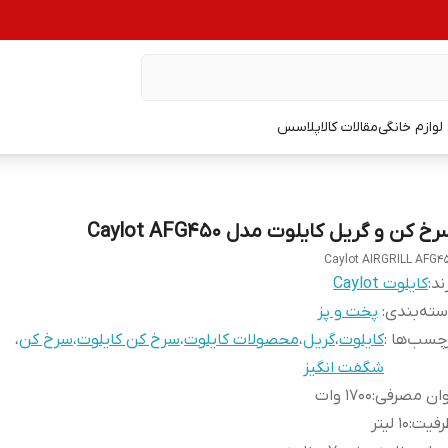
وازم خانگی
مقالات کالاپلاسس
خ کن و گریل کایلوت مدل Caylot AFG450
Caylot AIRGRILL AFG4
ند:
کایلوت Caylot
ته‌بندی
:
پخت و پز
چسب‌ها :
کایلوت
،
گریل
،
محصولات کایلوت
،
سرخ کن کایلوت
،
سرخ کن
،
شگفت انگیز
وان مصرفی
:
1700 وات
رفیت
:
10 لیتر