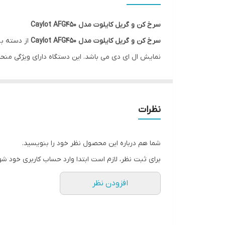
خاموش شدن خودکار
سرخ کن و گریل کایلوت مدل Caylot AFG450
لوازم جانبی
سرخ کن و گریل کایلوت مدل Caylot AFG450
نمایش ال ای دی می باشد. این دستگاه دارای ویژگی من
برنامه ها
خاموش شدن خودکار در سرخ کن یک ویژگی ایمنی و راحتی ا
نظرات
شما هم درباره این محصول نظر خود را بنویسید.
برای ثبت نظر، لازم است ابتدا وارد حساب کاربری خود شو
افزودن نظر