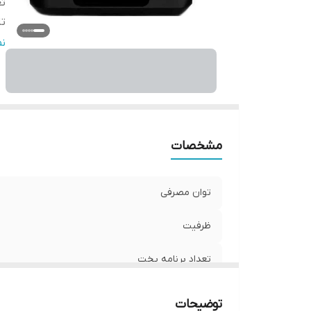
تع
تا
خ
ن
لو
جا
بر
ه
مشخصات
توان مصرفی
ظرفیت
تعداد برنامه پخت
تایمر
توضیحات