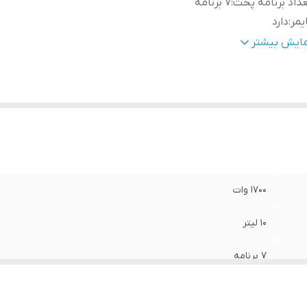
داد برنامه پخت
:
7 برنامه
یمر
:
دارد
اموش شدن خودکار
:
دارد
مایش بیشتر
ازم
پروب هوشمند برای سنجش دمای پخت ، توری فیلتر روغن ، سب
نبی
:
کردنی ، سینی پخت ، قفسه توری پخت
نامه
ا
:
FRY) ، سرخ کردن با درب با
گوشت، ماهی و مرغ ، گریل کردن (GRILL) ، بریان کردن (Roast)
1700 وات
10 لیتر
7 برنامه
دارد