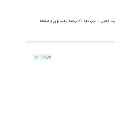
رخ کردنی ، سینی پخت ، قفسه توری پخت
از دسته بندی محصولات پخت و پز می باشد که دارای حداکثر توان مصرفی 1700 وات ظرفیت مخزن 10 لیتر، تعداد7 برنامه پخت و پز و صفحه
پختن (Bake) ، خشک کردن میوه وسبزی (Dehydrate) ، سرخ کردن (AIR FRY) ، سرخ کردن با درب باز (GRIDDLE) ، کباب
اید در مورد این ویژگی بدانید در اینجا آمده است:
افزودن نظر