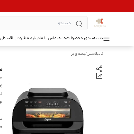
دسته‌بندی محصولات
خانه
تماس با ما
درباره ما
فروش اقساطی ل
کالاپلاسس
/
پخت و پز
سر
50
بر
دس
بر
ت
ظ