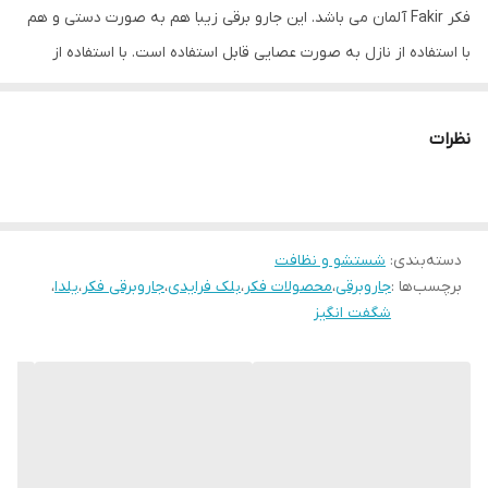
فکر Fakir آلمان می باشد. این جارو برقی زیبا هم به صورت دستی و هم
با استفاده از نازل به صورت عصایی قابل استفاده است. با استفاده از
چرخش استاندارد سر برای نظافت سطوح بسیار مناسب می باشد.
جاروبرقی فکر مدل Fakir Darky S با قدرت مکش 800 وات و مخزن یک
نظرات
لیتری به سادگی زباله و گرد و خاک را جذب می کند و محیط را کاملا تمیز
می کند. این مدل جارو برقی دارای 79 دسی بل صدا می باشد که جز جارو
برقی های ایستاده کم صدا محسوب می شود.
دسته‌بندی
:
شستشو و نظافت
جاروبرقی فکر مدل Fakir Darky S دارای طول کابل 6 متر و شعاع کارکرد 7
برچسب‌ها :
جاروبرقی
،
محصولات فکر
،
بلک فرایدی
،
جاروبرقی فکر
،
یلدا
،
متر می باشد که به راحتی یک اتاق متوسط را بدون عوض کردن پریز تمیز
شگفت انگیز
کرد.
جاروبرقی فکر مدل Fakir Darky S موفق شده است که گرید A را برای
سطوح سخت مانند: سرامیک، پارکت و کاشی کسب کند. این به این
معناست که قابلیت خوبی در جذب گرد و خاک بر روی این سطوح از خود
نشان می دهد.