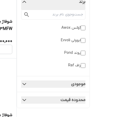
برند
آوکس Awox
13MFW
ایوولی Evvoli
00,000
پوند Pond
راف Raf
گری Gree
موجودی
میدیا Midea
محدوده قیمت
نوا Nova
نیکایی NIKAI