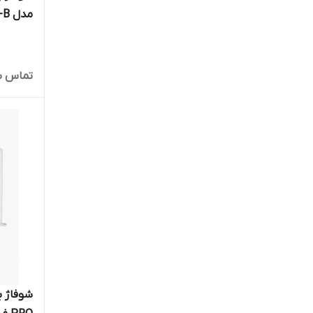
مدل EVOH-13W-B
تماس ب