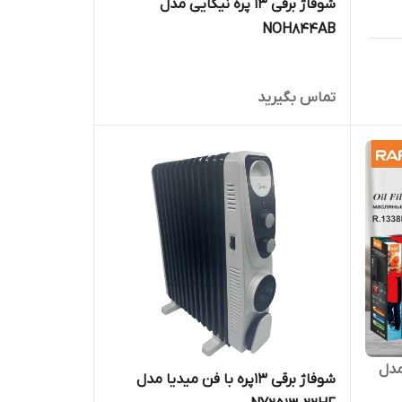
شوفاژ برقی 13 پره نیکایی مدل
NOH844AB
تماس بگیرید
ره راف مدل
شوفاژ برقی 13پره با فن میدیا مدل