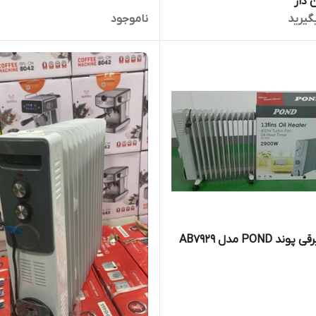
گیرید
ناموجود
د POND مدل AB7929