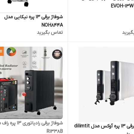
شوفاژ برقی 13 پره نیکایی مدل
NOH844A
گیرید
تماس بگیرید
شوفاژ برقی رادیاتوری ۱۳ پ
شوفاژ برقی 13 پره آوکس مدل dilimtit
R1338B