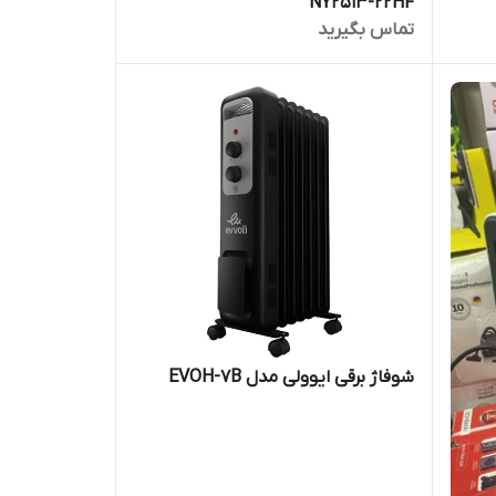
NY2513-22HF
تماس بگیرید
شوفاژ برقی ایوولی مدل EVOH-7B