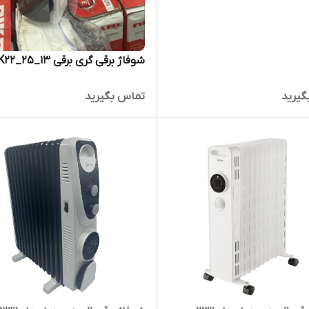
شوفاژ برقی گری برقی NYWK22_25_13
گیرید
تماس بگیرید