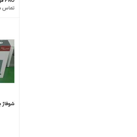
PRO فن دار
تماس ب
شوفاژ برقی پون