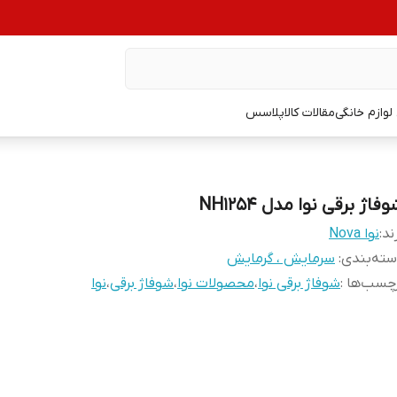
وازم خانگی
مقالات کالاپلاسس
فاژ برقی نوا مدل NH1254
ند:
نوا Nova
ته‌بندی
:
سرمایش ، گرمایش
چسب‌ها :
شوفاژ برقی نوا
،
محصولات نوا
،
شوفاژ برقی
،
نوا