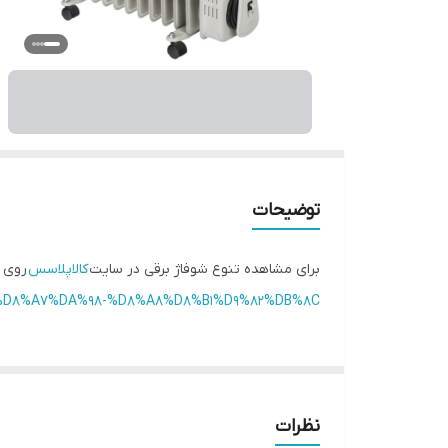
توضیحات
برای مشاهده تنوع شوفاژ برقی در سایت
کالاپلاسس
روی ل
9%81%D8%A7%DA%98-%D8%A8%D8%B1%D9%82%DB%8C/
نظرات