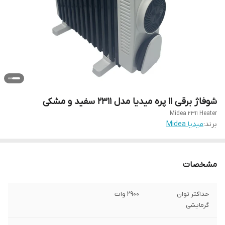
شوفاژ برقی 11 پره میدیا مدل 2311 سفید و مشکی
Midea 2311 Heater
برند:
میدیا Midea
مشخصات
حداکثر توان
2900 وات
گرمایشی