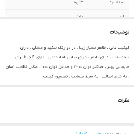
تعداد پره
13 پره
فن
دارد
توضیحات
کیفیت عالی ، ظاهر بسیار زیبا ، در دو رنگ سفید و مشکی ، دارای
ترموستات ، دارای تایمر ، دارای سه برنامه دمایی ، دارای 4 چرخ برای
جابجایی بهتر ، حداکثر توان 2300 و حداقل توان 1000 ، امکان نظافت آسان
، به شرط اصالت ، به شرط ضمانت ، تضمین قیمت
برای مشاهده تنوع شوفاژ برقی در سایت
کالاپلاسس
روی لینک زیر کلیک
کنید
نظرات
//kalapluss.ir/category/70/%D8%B4%D9%88%D9%81%D8%A7%DA%98-
%D8%A8%D8%B1%D9%82%DB%8C/
دسته‌بندی
:
سرمایش ، گرمایش