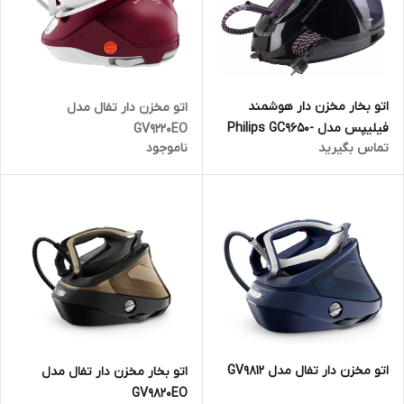
اتو بخار مخزن دار هوشمند
اتو مخزن دار تفال مدل
فیلیپس مدل Philips GC9650-
GV9220EO
تماس بگیرید
ناموجود
80
اتو مخزن دار تفال مدل GV9812
اتو بخار مخزن دار تفال مدل
GV9820EO