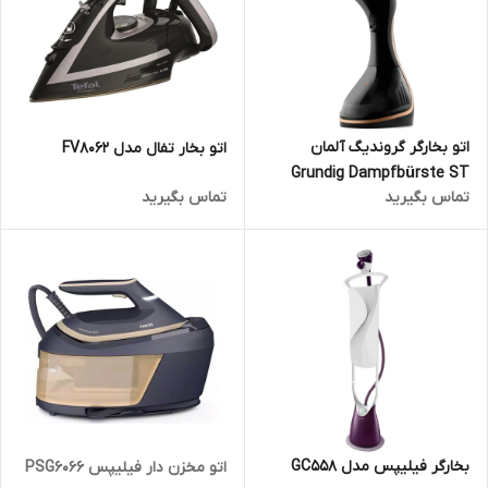
اتو بخارگر گروندیگ آلمان
اتو بخار تفال مدل FV8062
Grundig Dampfbürste ST
تماس بگیرید
تماس بگیرید
7950- 1600 W
بخارگر فیلیپس مدل GC558
اتو مخزن دار فیلیپس PSG6066