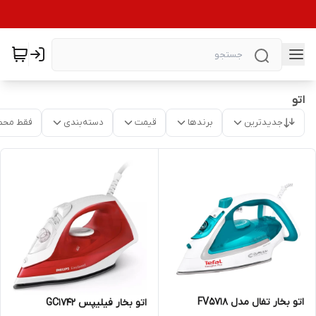
اتو
جدیدترین
برندها
قیمت
دسته‌بندی
فقط محص
اتو بخار تفال مدل FV5718
اتو بخار فیلیپس GC1742