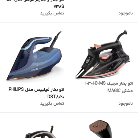
738S
ناموجود
تماس بگیرید
اتو بخار مجیک 1030i-B-MS
اتو بخار فیلیپس مدل PHILIPS
مشکی MAGIC
DST8020
ناموجود
تماس بگیرید