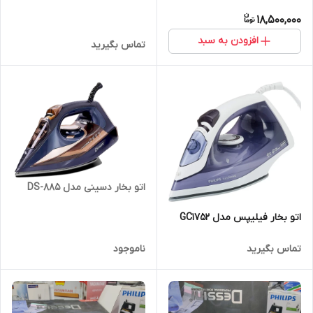
IS7286 BK
18,500,000
افزودن به سبد
تماس بگیرید
اتو بخار دسینی مدل DS-885
اتو بخار فیلیپس مدل GC1752
تماس بگیرید
ناموجود