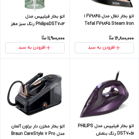
اتو بخار تفال مدل FV9845 ا
اتو بخار فیلیپس مدل
Tefal FV9845 Steam Iron
PhilipsDST7012 رنگ سبز مغز
پسته ای
11,900,000
16,800,000
افزودن به سبد
افزودن به سبد
اتو بخار فیلیپس مدل PHILIPS
اتو بخار مخزن دار براون آلمان
DST7051 رنگ بنفش
مدل Braun CareStyle 7 Pro