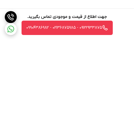
جهت اطلاع از قیمت و موجودی تماس بگیرید.
09122933875 - 02136875985 - 09904386982
برگشت به بالا