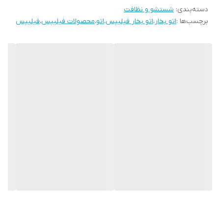
دسته‌بندی
:
شستشو و نظافت
فناوری OptimalTEMP: فناوری ترکیب مناسب دما و بخار بدون نیاز به
برچسب‌ها :
اتو بخار
،
اتو بخار فیلیپس
،
اتو
،
محصولات فیلیپس
،
فیلیپس
تنظیم دما، هیچ پارچه قابل اتو شدنی را نخواهد سوزاند
سیستم رسوب زدایی
سیستم Easy De-Calc Plus: با اعلام هشدار نوری و صوتی، زمان تخلیه
مخزن رسوب را اعلام می کند
جنس کفی اتو : کفی SteamGlide Elite
طول سیم برق 1.65 متر
طول شلنگ 1.7 متر
محفظه برای جمع كردن سیم برق دارد
وزن اتو + مخزن: 3.85 کیلوگرم
وزن اتو: 0.8 کیلوگرم
ابعاد
ارتفاع 275 میلیمتر
طول 420 میلیمتر