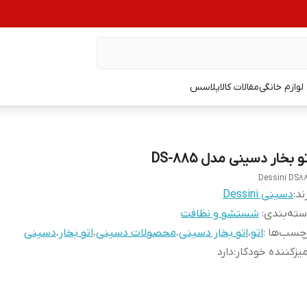
وازم خانگی
مقالات کالاپلاسس
و بخار دسینی مدل DS-885
Dessini DS8
ند:
دسینی Dessini
ته‌بندی
:
شستشو و نظافت
چسب‌ها :
اتو
،
اتو بخار دسینی
،
محصولات دسینی
،
اتو بخار
،
دسینی
یزکننده خودکار
:
دارد