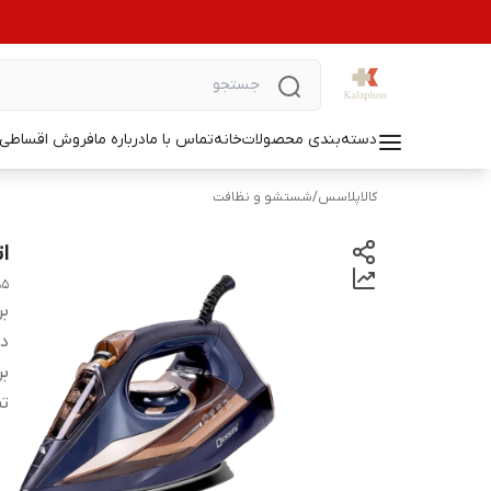
دسته‌بندی محصولات
خانه
تماس با ما
درباره ما
فروش اقساطی ل
کالاپلاسس
/
شستشو و نظافت
ات
85
بر
دس
بر
تم