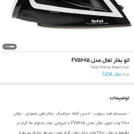
اتو بخار تفال مدل FV5685
Tefal FV5685 Steam Iron
برند:
تفال Tefal
توضیحات
- سیستم ضد رسوب - جنس کفه :سرامیک -بخاردهی عمودی - توان
2800 وات اتوی تفال مدل FV5685 با خروجی بخار مداوم 50 گرم در
دقیقه و توان 2800 وات برای زمان گرم شدن سریع، نتایج سریع و