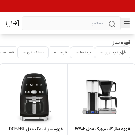
قهوه ساز
جدیدترین
برندها
قیمت
دسته‌بندی
فقط محص
قهوه ساز گاستروبک مدل 42706
قهوه ساز اسمگ مدل DCF02BL