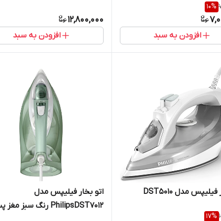
10
%
12,800,000
7,
افزودن به سبد
افزودن به سبد
فیلیپس مدل DST5010
اتو بخار فیلیپس مدل
PhilipsDST7012 رنگ سبز مغ
17
%
ای