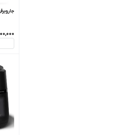
جاروبرقی 
000,000