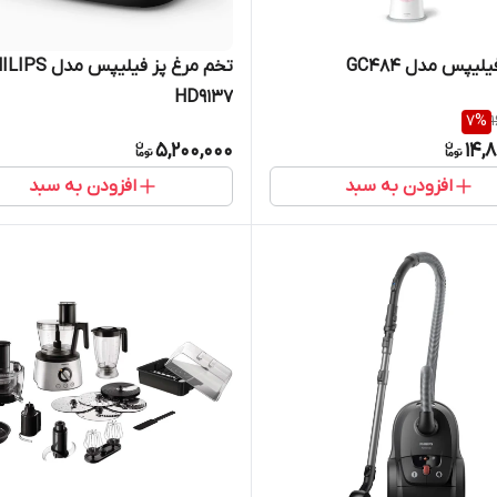
لیپس مدل GC484
تخم مرغ پز فیلیپس مد
HD9137
7
%
5,200,000
14,
افزودن به سبد
افزودن به سبد