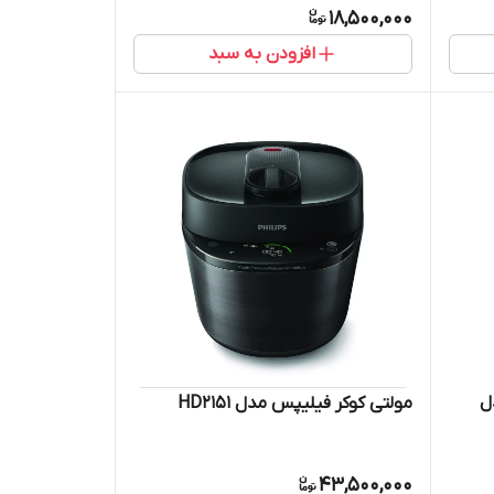
18,500,000
افزودن به سبد
ل
مولتی کوکر فیلیپس مدل HD2151
43,500,000