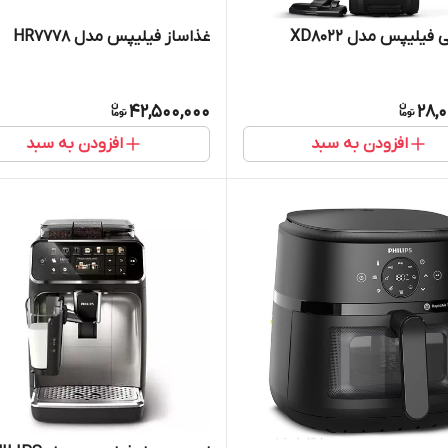
فیلیپس مدل XD8022
غذاساز فیلیپس مدل HR7778
42,500,000
28,
افزودن به سبد
افزودن به سبد