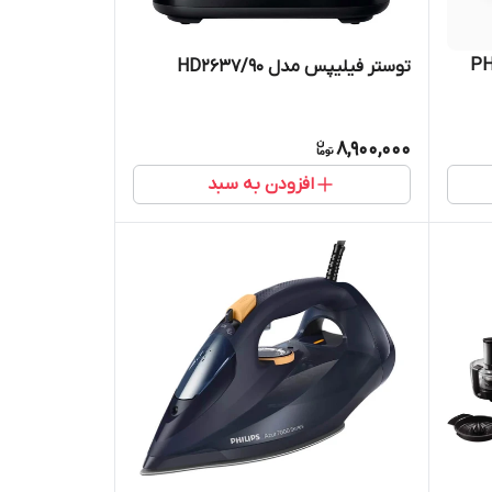
ل PHILIPS
توستر فیلیپس مدل HD2637/90
8,900,000
افزودن به سبد