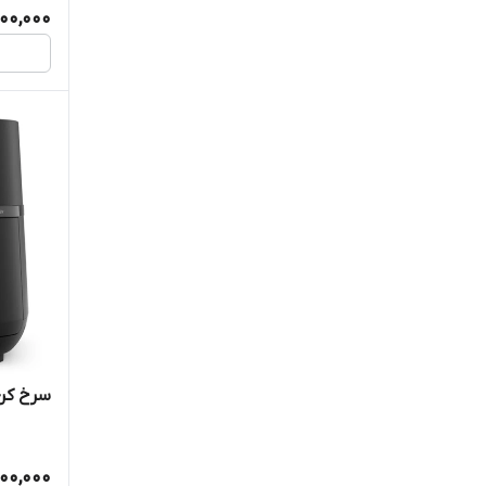
00,000
سرخ کن ف
00,000