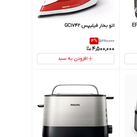
اتو بخار فیلیپس GC1742
14
%
5,280,000
4,500,000
افزودن به سبد