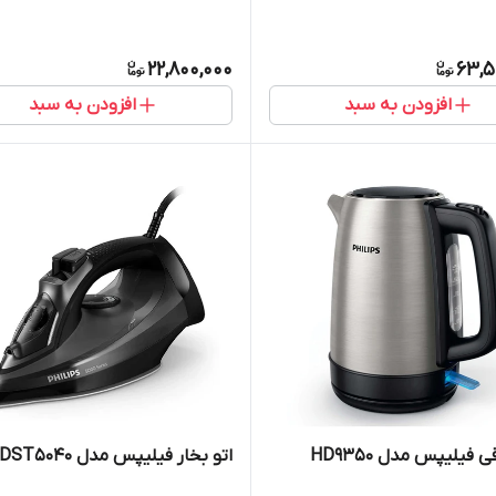
22,800,000
63,5
افزودن به سبد
افزودن به سبد
 فیلیپس مدل HD9350
اتو بخار فیلیپس مدل DST5040