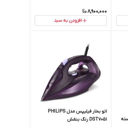
8,900,000
افزودن به سبد
اتو بخار فیلیپس مدل PHILIPS
ز پسته
DST7051 رنگ بنفش