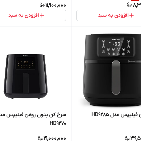
11,900,000
8,3
افزودن به سبد
افزودن به سبد
یلیپس مدل HD9285
سرخ کن بدون روغن فیلیپس مد
HD9270
21,000,000
39,5