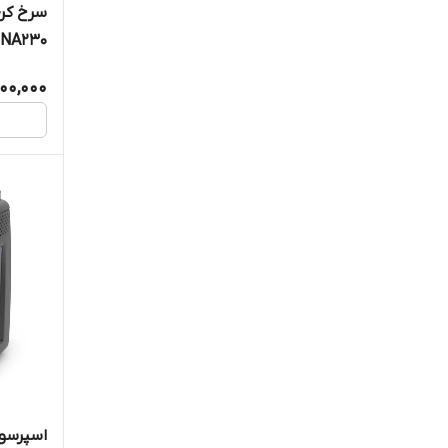
NA230
300,000
اسپرسو س