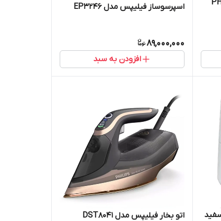
 PHILIPS
اسپرسوساز فیلیپس مدل EP3246
89,000,000
افزودن به سبد
اتو بخار فیلیپس مدل DST8041