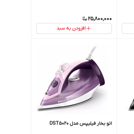
25,800,000
افزودن به سبد
اتو بخار فیلیپس مدل DST5020