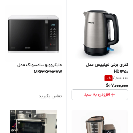
کتری برقی فیلیپس مدل
مایکروویو سامسونگ مدل
HD9350
MS23K3513AW
7,800,000
10
%
7,000,000
افزودن به سبد
تماس بگیرید