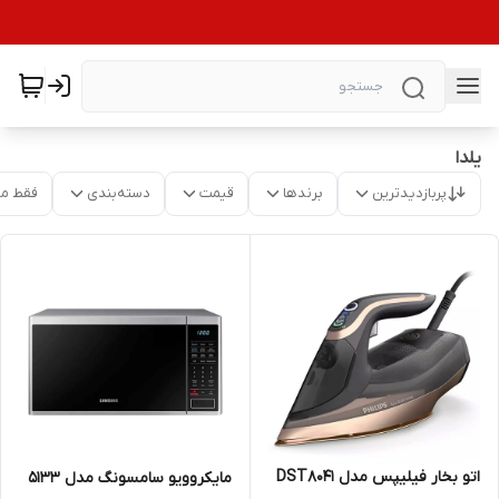
یلدا
پربازدیدترین
برندها
قیمت
دسته‌بندی
فقط م
اتو بخار فیلیپس مدل DST8041
مایکروویو سامسونگ مدل 5133