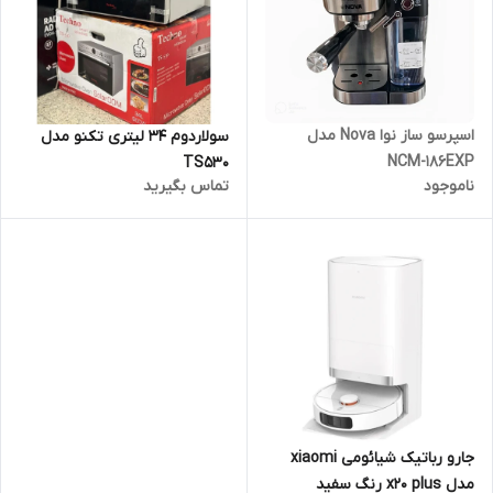
اسپرسو ساز نوا Nova مدل
سولاردوم 34 لیتری تکنو مدل
NCM-186EXP
TS530
ناموجود
تماس بگیرید
جارو رباتیک شیائومی xiaomi
مدل x20 plus رنگ سفید