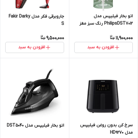
اتو بخار فیلیپس مدل
جاروبرقی فکر مدل Fakir Darky
PhilipsDST7012 رنگ سبز مغز
S
پسته ای
9,500,000
11,900,000
افزودن به سبد
افزودن به سبد
سرخ کن بدون روغن فیلیپس
اتو بخار فیلیپس مدل DST5040
مدل HD9270