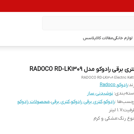
وازم خانگی
مقالات کالاپلاسس
ری برقی رادوکو مدل RADOCO RD-LK1309
RADOCO RD-LK1309 Electric Kett
ند:
رادوکو Radoco
ته‌بندی
:
نوشیدنی ساز
چسب‌ها :
رادوکو
،
کتری برقی رادوکو
،
کتری برقی
،
محصولات رادوکو
رفیت
:
1.7 لیتر
وع رنگ
:
مشکی و کرم