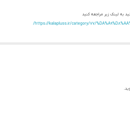
ید به لینک زیر مراجعه کنید
https://kalapluss.ir/category/77/%DA%A9%D8
ید.