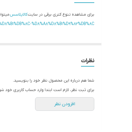
برای مشاهده تنوع کتری برقی در سایت
کالاپلاسس
میتوان
%AA%D8%B1%DB%8C-%D8%A8%D8%B1%D9%82%DB%8C/
نظرات
شما هم درباره این محصول نظر خود را بنویسید.
برای ثبت نظر، لازم است ابتدا وارد حساب کاربری خود شو
افزودن نظر