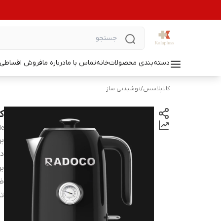
دسته‌بندی محصولات
خانه
تماس با ما
درباره ما
فروش اقساطی ل
کالاپلاسس
/
نوشیدنی ساز
کت
le
بر
دس
بر
ظ
تن