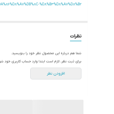
جنس دسته کتری
/74/%DA%86%D8%A7%DB%8C-%D8%B3%D8%A7%D8%B2/
نظرات
شما هم درباره این محصول نظر خود را بنویسید.
برای ثبت نظر، لازم است ابتدا وارد حساب کاربری خود شو
افزودن نظر