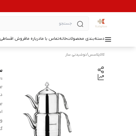
دسته‌بندی محصولات
خانه
تماس با ما
درباره ما
فروش اقساطی ل
کالاپلاسس
/
نوشیدنی ساز
س
11
بر
دس
بر
اب
وز
گ