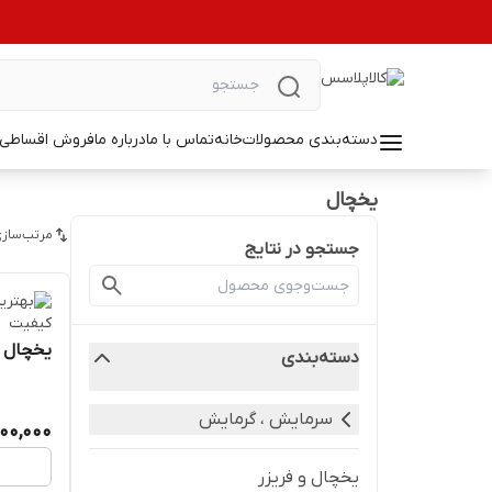
دسته‌بندی محصولات
خانه
تماس با ما
درباره ما
فروش اقساطی ل
یخچال
مرتب‌سازی
جستجو در نتایج
یخچال 6 فوت پلار Polar مدل R62
دسته‌بندی
سرمایش ، گرمایش
00,000
یخچال و فریزر