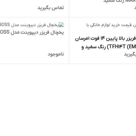
تماس بگیرید
یخچال فریزر دیپوینت مدل BOSS
یخچال فریزر بالا پایین ۱۴ فوت امرسان
مدل TFH14T (EM29) رنگ سفید و
گیرید
ناموجود