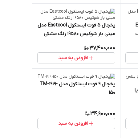
Eas
یخچال 5 فوت ایستکول Eastcool مدل
1958 رنگ
مینی بار شوکیس 19580 رنگ مشکی
37,400,000
افزودن به سبد
یخچال 9 فوت ایستکول مدل TM-1919-
ا
150
34,900,000
افزودن به سبد