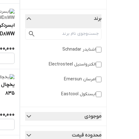
برند
WD8WW در رنگب
000,000
اشنایدر Schnadar
الکترواستیل Electrosteel
امرسان Emersun
835
ایستکول Eastcool
باسئوس Baseus
00,000
موجودی
پلار Polar
محدوده قیمت
دیپوینت Depoint