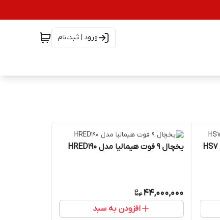
ورود | ثبت‌نام
یخچال 9 فوت هیمالیا مدل HRED190
44,000,000
افزودن به سبد