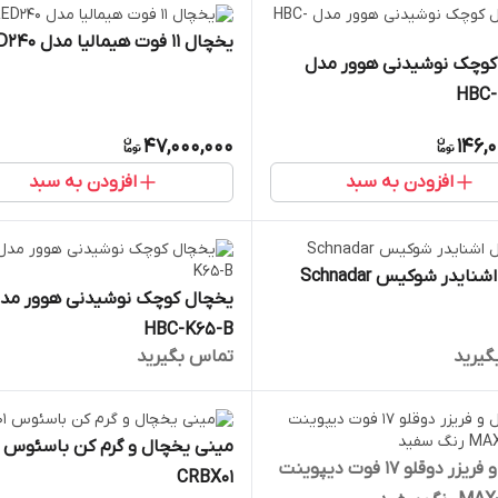
یخچال 11 فوت هیمالیا مدل HRED240
کوچک نوشیدنی هوور مدل
HBC-
47,000,000
146,
افزودن به سبد
افزودن به سبد
ایدر شوکیس Schnadar
یخچال کوچک نوشیدنی هوور مد
HBC-K65-B
گیرید
تماس بگیرید
مینی یخچال و گرم کن باسئوس
یخچال و فریزر دوقلو 17 فوت دیپوینت
CRBX01