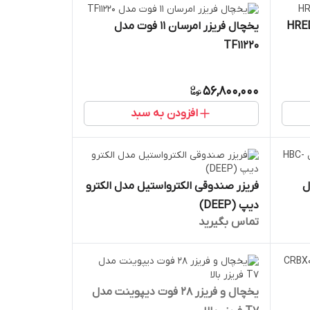
یخچال فریزر امرسان 11 فوت مدل
TF11220
56,800,000
افزودن به سبد
ل
فریزر صندوقی الکترواستیل مدل الکترو
دیپ (DEEP)
تماس بگیرید
یخچال و فریزر 28 فوت دیپوینت مدل