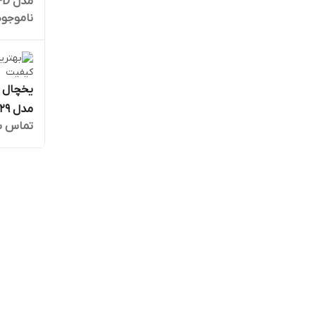
مدل MAX-D رنگ سفید
ناموجود
تماس ب
نقره ای