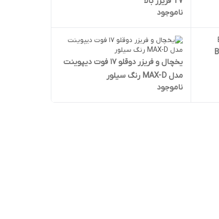
T7 فریزر بالا
ناموجود
یخچال و فریزر دوقلو 17 فوت دیپوینت
مدل MAX-D رنگ سیلور
ناموجود