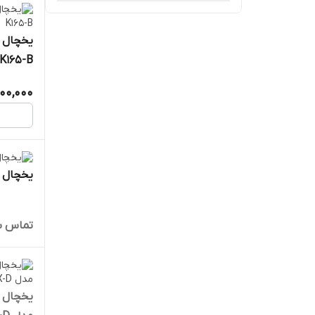
هوور Hoover
یخچال 
K165-B
هیمالیا Himalia
000,000
یونیوا Uneva
یخچال اشن
تماس ب