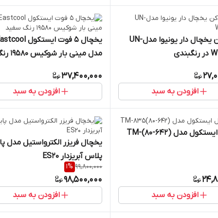
ابسردکن یخچال دار یونیوا مدلUN-
یخچال 5 فوت ایستکول tcool
ندی
مدل مینی بار شوکیس 0
سفید
37,400,000
27,
افزودن به سبد
افزودن به سبد
یخچال ایستکول مدل (642-80)TM-
یخچال فریزر الکترواستیل مدل پای
پلاس آبریزدار ES20
1
%
99,800,000
98,500,000
24,8
افزودن به سبد
افزودن به سبد