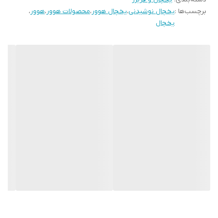
برچسب‌ها :
یخچال نوشیدنی
،
یخچال هوور
،
محصولات هوور
،
هوور
،
یخچال