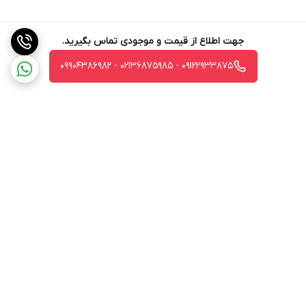
جهت اطلاع از قیمت و موجودی تماس بگیرید.
09122933875 - 02136875985 - 09904386982
برگشت به بالا