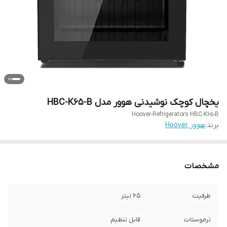
یخچال کوچک نوشیدنی هوور مدل HBC-K65-B
Hoover-Refrigerators HBC-K65-B
برند:
هوور Hoover
مشخصات
ظرفیت
۶۵ لیتر
ترموستات
قابل تنظیم