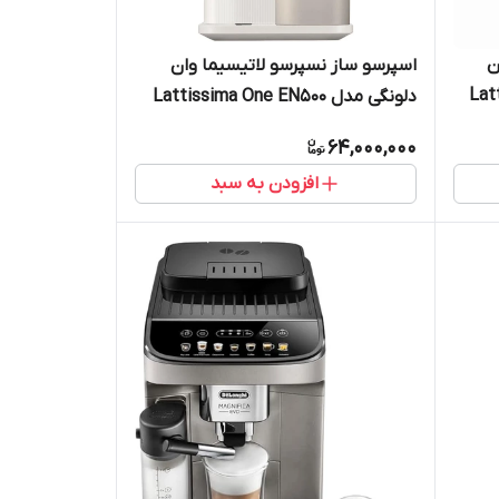
ن
اسپرسو ساز نسپرسو لاتیسیما وان
Latti
دلونگی مدل Lattissima One EN500
64,000,000
افزودن به سبد