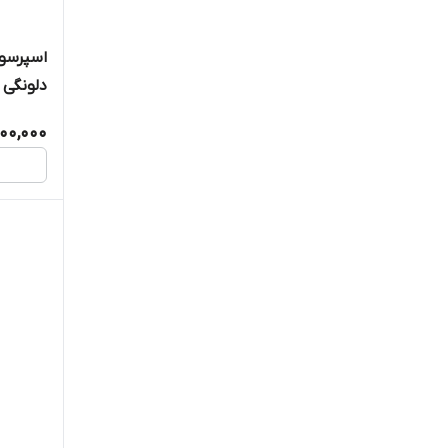
اسپرسو
دلونگی مدل 80.B
800,000