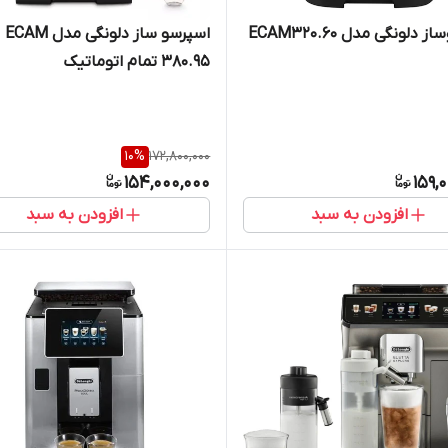
دلونگی مدل ECAM320.60
اسپرسو ساز دلونگی مدل ECAM
380.95 تمام اتوماتیک
10
%
172,800,000
154,000,000
159,
افزودن به سبد
افزودن به سبد