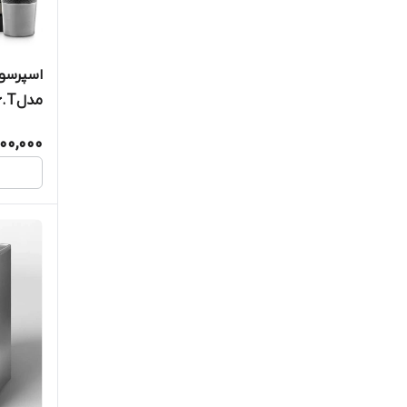
اسپرسو 
مدلECAM 450.86.T
000,000