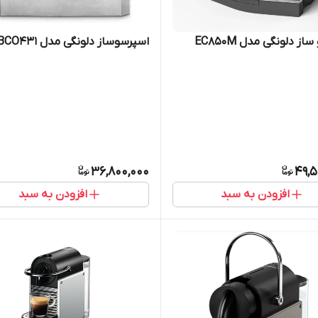
ز دلونگی مدل EC850M
اسپرسوساز دلونگی مدل BCO431
36,800,000
49,5
افزودن به سبد
افزودن به سبد