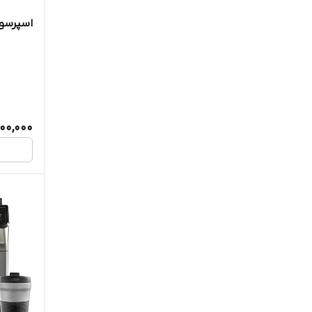
اسپرسوساز 
000,000