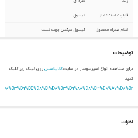
رنگ
نقره ای
قابلیت استفاده از
کپسول
اقلام همراه محصول
کپسول میکس جهت تست
ظرفیت مخزن آب
0.7 لیتر
توضیحات
فشار بخار
19 بار
برای مشاهده انواع اسپرسوساز در سایت
کالاپلاسس
روی لینک زیر کلیک
توان
1260 وات
کنید
قابلیت تنظیم میزان
دارد
%D8%A7%D8%B3%D9%BE%D8%B1%D8%B3%D9%88%D8%B3%D8%A7%D8%B2/
غلظت قهوه
نظرات