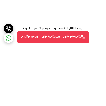
جهت اطلاع از قیمت و موجودی تماس بگیرید.
09122933875 - 02136875985 - 09904386982
برگشت به بالا