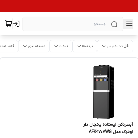
جدیدترین
برندها
قیمت
دسته‌بندی
فقط محص
آبسردکن ایستاده یخچال دار
اوفوک مدل AFK-1707WG