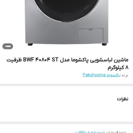
ماشین لباسشویی پاکشوما مدل BWF 40804 ST ظرفیت
8 کیلوگرم
برند:
پاکشوما Pakshooma
نظرات
دسته‌بندی
:
شستشو و نظافت