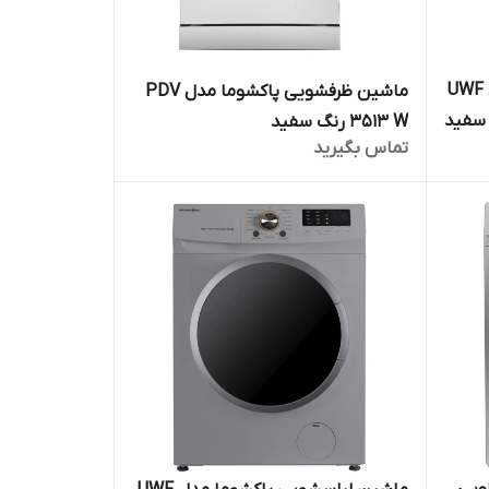
ماشین لباسشویی پاکشوما مدل UWF
ماشین ظرفشویی پاکشوما مدل PDV
3513 W رنگ سفید
تماس بگیرید