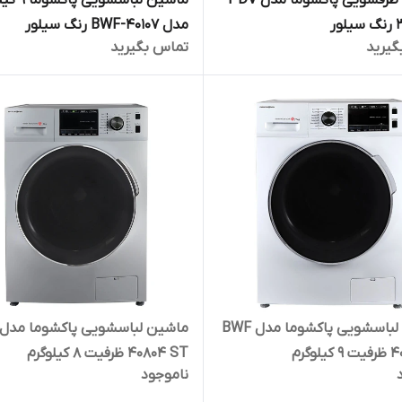
ماشین ظرفشویی پاکشوما مدل PDV
ماشین لباسشویی
ور
مدل BWF-40107 رنگ سیلور
گیرید
تماس بگیرید
ماشین لباسشویی پاکشوما مدل BWF
لوگرم
40804 ST ظرفیت 8 کیلوگرم
ناموجود