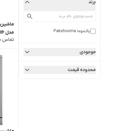
برند
پاکشوما Pakshooma
مدل BWF-40116 رنگ سفید
تماس ب
موجودی
محدوده قیمت