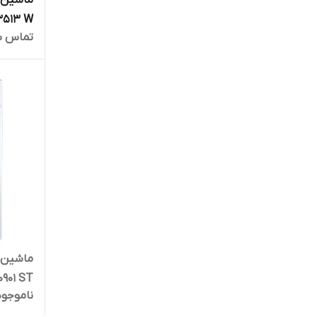
3513 W رنگ سیل
تماس ب
40901 ST ظرفیت 9 کی
ناموجود