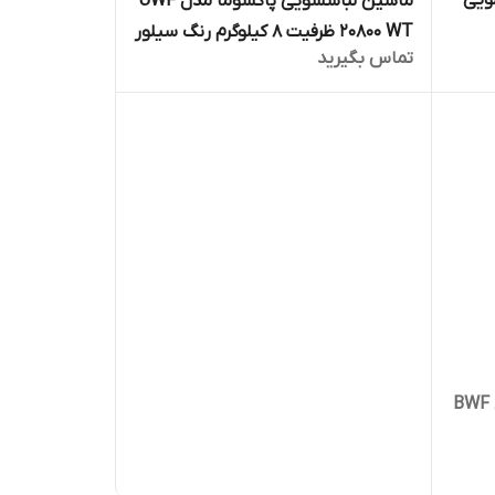
 پاکشوما 9 کیلویی
ماشین لباسشویی پاکشوما مدل UWF
20800 WT ظرفیت 8 کیلوگرم رنگ سیلور
تماس بگیرید
ماشین لباسشویی پاکشوما مدل BWF