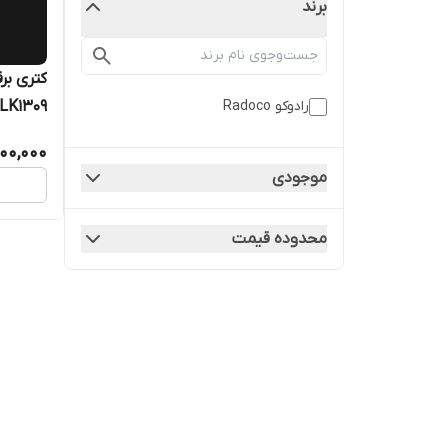
برند
رادوکو Radoco
LK1309
000,000
موجودی
محدوده قیمت