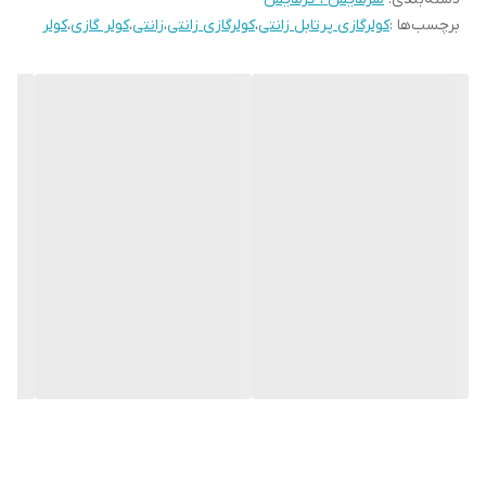
برچسب‌ها :
کولرگازی پرتابل زانتی
،
کولرگازی زانتی
،
زانتی
،
کولر گازی
،
کولر