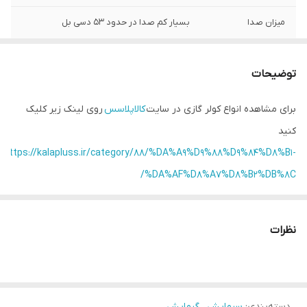
میزان صدا
بسیار کم صدا در حدود 53 دسی بل
ظرفیت سرمایشی
12000
توضیحات
ظرفیت گرمایشی
11000
برای مشاهده انواع کولر گازی در سایت
کالاپلاسس
روی لینک زیر کلیک
برق مصرفی
تک فاز - 220 ولت
کنید
ریموت کنترل
حرفه ای دارد
https://kalapluss.ir/category/88/%DA%A9%D9%88%D9%84%D8%B1-
%DA%AF%D8%A7%D8%B2%DB%8C/
ابعاد
480×380×880
امکان
جابجایی آسان
نظرات
گاز مبرد
R410
مناسب
جهت استفاده در مغازه و دفاتر و اتاق خواب
دسته‌بندی
:
سرمایش ، گرمایش